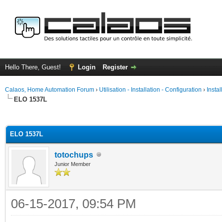
Hello There, Guest!
Login
Register
Calaos, Home Automation Forum
›
Utilisation - Installation - Configuration
›
Insta
ELO 1537L
ge
ELO 1537L
totochups
Junior Member
06-15-2017, 09:54 PM