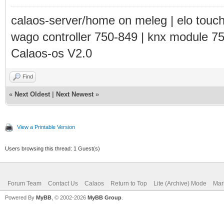
calaos-server/home on meleg | elo touc
wago controller 750-849 | knx module 7
Calaos-os V2.0
Find
«
Next Oldest
|
Next Newest
»
View a Printable Version
Users browsing this thread: 1 Guest(s)
Forum Team
Contact Us
Calaos
Return to Top
Lite (Archive) Mode
Mar
Powered By
MyBB
, © 2002-2026
MyBB Group
.