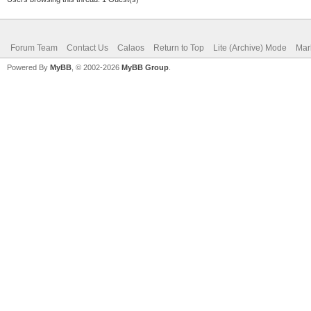
Forum Team
Contact Us
Calaos
Return to Top
Lite (Archive) Mode
Mar
Powered By
MyBB
, © 2002-2026
MyBB Group
.