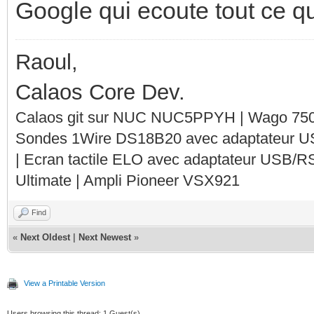
Google qui ecoute tout ce qu
Raoul,
Calaos Core Dev.
Calaos git sur NUC NUC5PPYH | Wago 750-
Sondes 1Wire DS18B20 avec adaptateur 
| Ecran tactile ELO avec adaptateur USB/R
Ultimate | Ampli Pioneer VSX921
Find
«
Next Oldest
|
Next Newest
»
View a Printable Version
Users browsing this thread: 1 Guest(s)