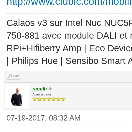
http://www.clubic.com/mobili
Calaos v3 sur Intel Nuc NUC5
750-881 avec module DALI et 
RPi+Hifiberry Amp | Eco Devic
| Philips Hue | Sensibo Smart A
Find
raoulh
Administrator
07-19-2017, 08:32 AM