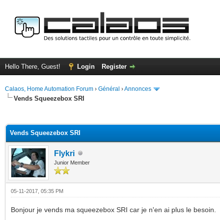
Hello There, Guest!
Login
Register
Calaos, Home Automation Forum
›
Général
›
Annonces
Vends Squeezebox SRI
ge
Vends Squeezebox SRI
Flykri
Junior Member
05-11-2017, 05:35 PM
Bonjour je vends ma squeezebox SRI car je n'en ai plus le besoin.