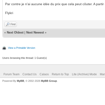
Par contre je n'ai aucune idée du prix que cela peut côuter. A parti
Flykri
Find
«
Next Oldest
|
Next Newest
»
View a Printable Version
Users browsing this thread: 1 Guest(s)
Forum Team
Contact Us
Calaos
Return to Top
Lite (Archive) Mode
Mar
Powered By
MyBB
, © 2002-2026
MyBB Group
.