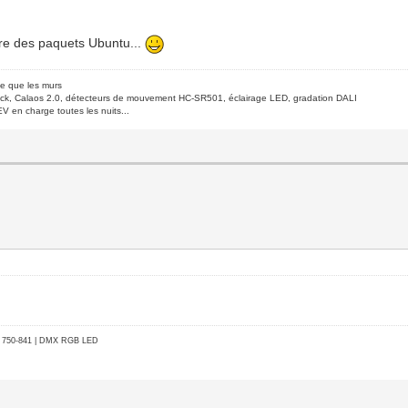
ire des paquets Ubuntu...
de que les murs
ck, Calaos 2.0, détecteurs de mouvement HC-SR501, éclairage LED, gradation DALI
V en charge toutes les nuits...
go 750-841 | DMX RGB LED