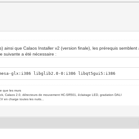
s) ainsi que Calaos Installer v2 (version finale), les prérequis semblent
 suivante a été nécessaire :
mesa-glx:i386 libglib2.0-0:i386 libqt5gui5:i386
de que les murs
ck, Calaos 2.0, détecteurs de mouvement HC-SR501, éclairage LED, gradation DALI
V en charge toutes les nuits...