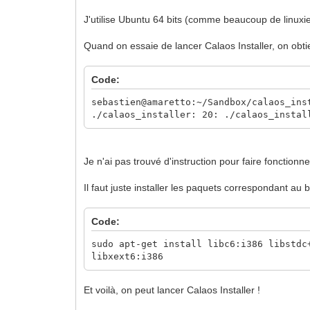
J'utilise Ubuntu 64 bits (comme beaucoup de linuxie
Quand on essaie de lancer Calaos Installer, on obtie
Code:
sebastien@amaretto:~/Sandbox/calaos_ins
./calaos_installer: 20: ./calaos_instal
Je n'ai pas trouvé d'instruction pour faire fonctionner
Il faut juste installer les paquets correspondant au b
Code:
sudo apt-get install libc6:i386 libstdc
libxext6:i386
Et voilà, on peut lancer Calaos Installer !