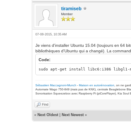
tiramiseb
Member
07-08-2015, 10:35 AM
Je viens d'installer Ubuntu 15.04 (toujours en 64 bit
bibliothèques d'Ubuntu qui a changé). La commande
Code:
sudo apt-get install libc6:i386 libgl1-
Sébastien Maccagnoni-Munch
-
Maison en autorénovation
, on ne gar
Automate Wago 750-849 (mais pas de KNX), centrale Beaglebone Bla
Sonorisation Squeezebox avec Raspberry Pi (piCorePlayer), Kia Soul E
Find
«
Next Oldest
|
Next Newest
»