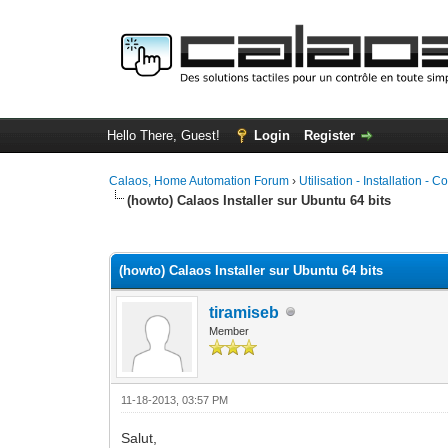
Hello There, Guest!
Login
Register
Calaos, Home Automation Forum
›
Utilisation - Installation - C
(howto) Calaos Installer sur Ubuntu 64 bits
0 Vote(s) - 0 Average
1
2
3
4
5
(howto) Calaos Installer sur Ubuntu 64 bits
tiramiseb
Member
11-18-2013, 03:57 PM
Salut,