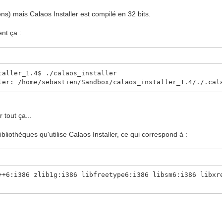
ns) mais Calaos Installer est compilé en 32 bits.
nt ça :
taller_1.4$ ./calaos_installer
ler: /home/sebastien/Sandbox/calaos_installer_1.4/./.cal
 tout ça...
ibliothèques qu'utilise Calaos Installer, ce qui correspond à :
++6:i386 zlib1g:i386 libfreetype6:i386 libsm6:i386 libxr