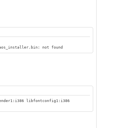
aos_installer.bin: not found
ender1:i386 libfontconfig1:i386