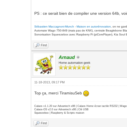
PS : ce serait bien de compiler une version 64b, vo
Sébastien Maccagnoni-Munch
-
Maison en autorénovation
, on ne gar
Automate Wago 750-849 (mais pas de KNX), centrale Beaglebone Bla
Sonorisation Squeezebox avec Raspberry Pi (piCorePlayer), Kia Soul E
Find
Arnaud
Home automation geek
11-18-2013, 09:17 PM
Top ça, merci TiramisuSeb
Calaos v1.1.20 sur Advantech x86 | Calaos Home écran tactile RS232 | Wa
Calaos-OS v2.0 sur Advantech x86 | Clé USB
Squeezebox | Raspberry & Scripts maison
Find