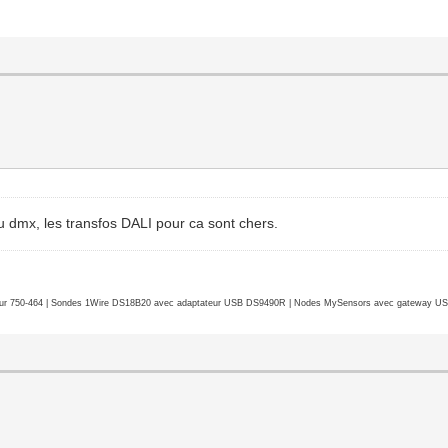
du dmx, les transfos DALI pour ca sont chers.
r 750-464 | Sondes 1Wire DS18B20 avec adaptateur USB DS9490R | Nodes MySensors avec gateway USB 