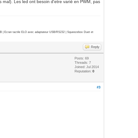
 mal). Les led ont besoin d'etre varié en PWM, pas
| Ecran tactile ELO avec adaptateur USB/RS232 | Squeezebox Duet et
Reply
Posts: 69
Threads: 7
Joined: Jul 2014
Reputation:
0
#3