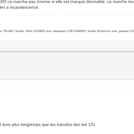
 LED ca marche pas (meme si elle est marqué dimmable, ca marche tres
les a incandescence.
r 750-464 | Sondes 1Wire DS18B20 avec adaptateur USB DS9490R | Nodes MySensors avec gateway USB 
'il dure plus longtemps que les transfos des led 12v