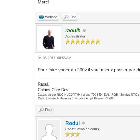
Merci
Website
Find
raoulh
Administrator
04-03-2017, 08:55 AM
Pour faire varier du 230v il vaut mieux passer par 
Raoul,
Calaos Core Dev.
Calaos git sur NUC NUC5PPYH | Wago 750-849 | DALI RGB | Sondes NTC su
Radio | Logitech Harmony Ultimate | Ampli Pioneer VSX921
Find
Rodul
Construction en cours...