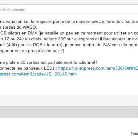
18 PM by
davidinfo
.)
s variation sur la majeure partie de la maison avec différents circuits 
s sorties du WAGO.
 RGB pilotés en DMX (je bataille un peu en ce moment pour utiliser un
n 12 ou 24v au choix, acheté 30€ sur aliexpress et il faut ajouter une
mm² (4 fils pour le RGB + la terre), je pense mettre du 24V car cela per
ngueur est en gros divisée par 2)
e platine 30 sorties est parfaitement fonctionnel !
n connecte les bandeaux LEDs :
https://fr.aliexpress.com/item/30CHANNE
iexpress.com/item/Lixada-US...90146.html
For