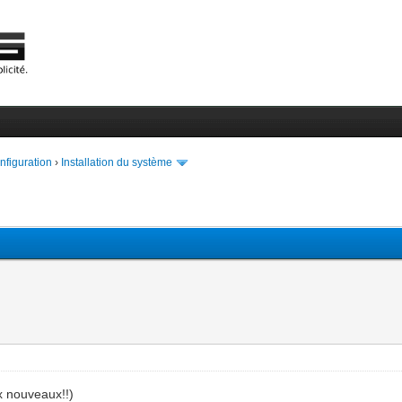
onfiguration
›
Installation du système
ux nouveaux!!)