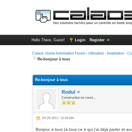
Hello There, Guest!
Login
Register
Calaos, Home Automation Forum
›
Utilisation - Installation - C
Re-bonjour à tous
0 Vote(s) - 0 Average
1
2
3
4
5
Re-bonjour à tous
Rodul
Construction en cours...
03-29-2017, 12:04 AM
Bonjour à tous (à tous ce à qui j'ai déjà parler et a