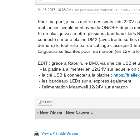
04-18-2017, 10:38 AM
(This post was last modified: 04-27-2017, 09:
Pour ma part, je vais mettre des spots leds 220V san
ambiances simplement avec du ON/OFF depuis de
Et en plus, je vais mettre plusieurs bandeaux leds
connecté sur une platine DMX (avec trente sorties e
derrière) le tout relié par du câblage classique 1.5
longueurs suffisantes pour ma maison (en 12V la lo
EDIT : grâce à Raoulh, le DMX via une clé USB et un
- la platine à alimenter en 12/24V sur laquelle o
- la clé USB à connecter à la platine :
https://fr.al
- les bandeaux LEDs sur aliexpress également,
- l'alimentation Meanwell 12/24V sur amazon
Find
«
Next Oldest
|
Next Newest
»
View a Printable Version