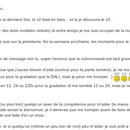
s...
 dernière fois, la v2 était en beta... et la je découvre le v3...
r des tests modèles réduits) et entre temps je me suis occuper de la ma
 je suis sur la plomberie, fini la semaine prochaine, les montants pour le
llions de message non lu, super heureux que la communauté est tant grand
voue que j'aurais besoin d'aide (surtout pour la partie lumière), je ne m
ux pour la gradation que la DALI, mais je peux me tromper...)
d en 12, 24 ou 220v pour la gradation (il me semble 12 ou 24, mais je n
e (ou plus loin) quelqu'un avec de la compétence pour m'aider (le mieux é
 aide serais la bienvenue, je n'aimerais pas me tromper avant de faire 
é soit faite d'ici un mois...
ur, et si quelqu'un (même un peu loin de moi) peu m'aider je suis prêt 