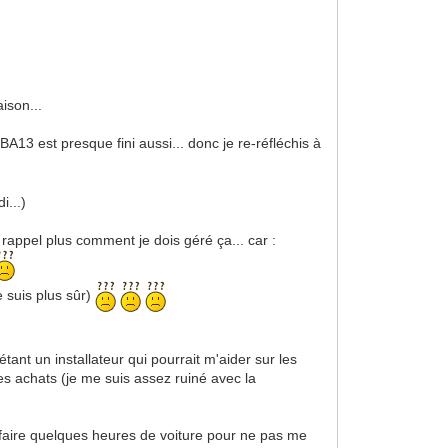
ison...
 BA13 est presque fini aussi... donc je re-réfléchis à
i...)
e rappel plus comment je dois géré ça... car :
e suis plus sûr)
tant un installateur qui pourrait m'aider sur les
des achats (je me suis assez ruiné avec la
a faire quelques heures de voiture pour ne pas me