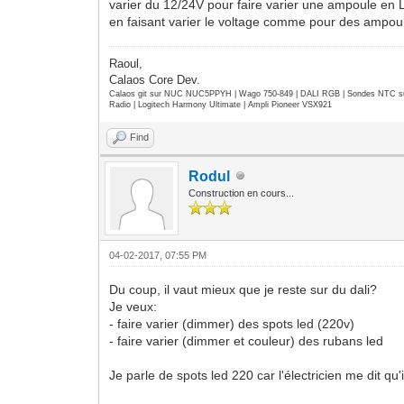
varier du 12/24V pour faire varier une ampoule en
en faisant varier le voltage comme pour des ampou
Raoul,
Calaos Core Dev.
Calaos git sur NUC NUC5PPYH | Wago 750-849 | DALI RGB | Sondes NTC su
Radio | Logitech Harmony Ultimate | Ampli Pioneer VSX921
Find
Rodul
Construction en cours...
04-02-2017, 07:55 PM
Du coup, il vaut mieux que je reste sur du dali?
Je veux:
- faire varier (dimmer) des spots led (220v)
- faire varier (dimmer et couleur) des rubans led
Je parle de spots led 220 car l'électricien me dit qu