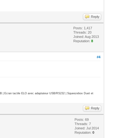
Reply
Posts: 1,417
Threads: 20
Joined: Aug 2013
Reputation:
8
#4
| Ecran tactile ELO avec adaptateur USB/RS232 | Squeezebox Duet et
Reply
Posts: 69
Threads: 7
Joined: Jul 2014
Reputation:
0