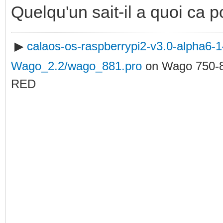
0x01f67bd8 ***
Quelqu'un sait-il a quoi ca p
▶
calaos-os-raspberrypi2-v3.0-alpha6
Wago_2.2/wago_881.pro
on Wago 750-
RED