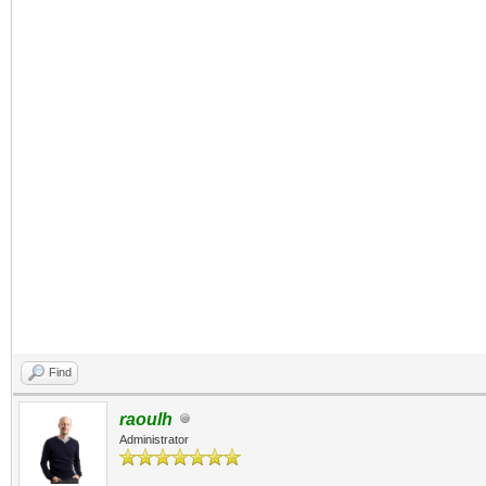
Find
raoulh
Administrator