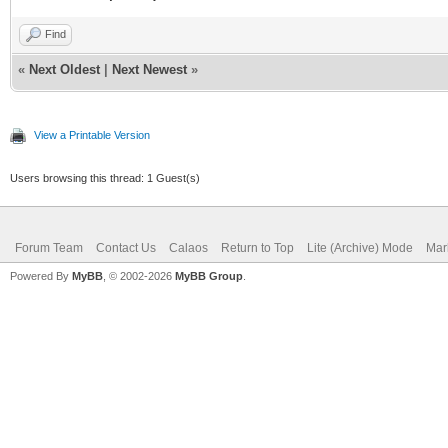
Find
«
Next Oldest
|
Next Newest
»
View a Printable Version
Users browsing this thread: 1 Guest(s)
Forum Team
Contact Us
Calaos
Return to Top
Lite (Archive) Mode
Mar
Powered By
MyBB
, © 2002-2026
MyBB Group
.