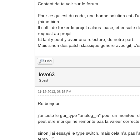
Content de te voir sur le forum.
Pour ce qui est du code, une bonne solution est d'ut
j'aime bien.
Il suffit de forker le projet calaos_base, et ensuit
request au projet.
Et la il y peut y avoir une relecture, de notre part.
Mais sinon des patch classique généré avec git, c'e
Find
lovo63
Guest
11-12-2013, 08:15 PM
Re bonjour,
j'ai testé le gui_type "analog_in" pour un moniteur d
peut etre moi qui ne remonte pas la valeur correc
sinon j'ai essayé le type switch, mais cela n'a pas l
temp...")