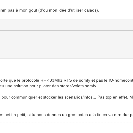
'ihm pas à mon gout (d'ou mon idée d'utiliser calaos).
supporte que le protocole RF 433Mhz RTS de somfy et pas le IO-homecont
eu une solution pour piloter des stores/volets somfy....
 pour communiquer et stocker les scenarios/infos... Pas top en effet. Ma
hs petit a petit, si tu nous donnes un gros patch a la fin ca va etre dur p