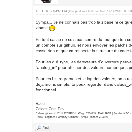
11-11-2013, 03:48 PM
(This post was last modified: 11-11-2013, 03:
Sympa... Je ne connais pas trop la zibase ni ce qu'
zibase
En tout cas je ne suis pas contre du tout que ton cod
un compte sur github, et nous envoyer les patchs de
casse rien et que ca respecte la structure du code tel
Pour les gui_type, les detecteurs d'ouverture peuven
"analog_in" pour afficher des valeurs numeriques 
Pour les histrogrames et le log des valeurs, on a un t
deja moins simple, tu peux regarder dans calaos_w
fonctionnel...
Raoul,
Calaos Core Dev.
Calaos git sur NUC NUC5PPYH | Wago 750-849 | DALI RGB | Sondes NTC su
Radio | Logitech Harmony Ultimate | Ampli Pioneer VSX921
Find