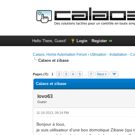
Hello There, Guest!
Login
Register
Calaos, Home Automation Forum
›
Utilisation - Installation - C
Calaos et zibase
0 Vote(s) - 0 Average
1
2
3
4
5
Pages (7):
1
2
3
4
5
…
7
Next »
Calaos et zibase
lovo63
Guest
11-10-2013, 09:14 PM
Bonjour à tous,
je suis utilisateur d'une box domotique Zibase (qu