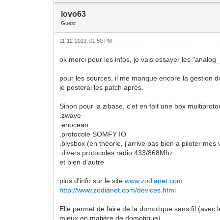
lovo63
Guest
11-12-2013, 01:50 PM
ok merci pour les infos, je vais essayer les "analog_i
pour les sources, il me manque encore la gestion de
je posterai les patch après.
Sinon pour la zibase, c'et en fait une box multiproto
.zwave
.enocean
.protocole SOMFY IO
.blysbox (en théorie, j'arrive pas bien a piloter mes
.divers protocoles radio 433/868Mhz
et bien d'autre
plus d'info sur le site
www.zodianet.com
http://www.zodianet.com/devices.html
Elle permet de faire de la domotique sans fil (avec
mieux en matière de domotique).