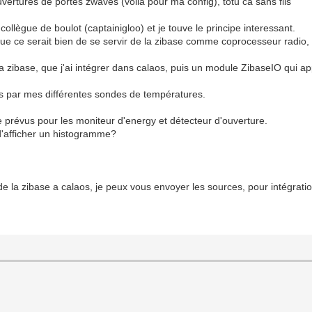
vertures de portes zwaves (voila pour ma config), totu ca sans fils
 collègue de boulot (captainigloo) et je touve le principe interessant.
que ce serait bien de se servir de la zibase comme coprocesseur radio, et
a zibase, que j'ai intégrer dans calaos, puis un module ZibaseIO qui app
ées par mes différentes sondes de températures.
 de prévus pour les moniteur d'energy et détecteur d'ouverture.
 d'afficher un histogramme?
 de la zibase a calaos, je peux vous envoyer les sources, pour intégrati