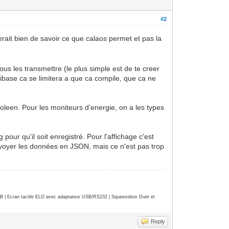
#2
rait bien de savoir ce que calaos permet et pas la
ous les transmettre (le plus simple est de te creer
ibase ca se limitera a que ca compile, que ca ne
ooleen. Pour les moniteurs d'energie, on a les types
pour qu'il soit enregistré. Pour l'affichage c'est
voyer les données en JSON, mais ce n'est pas trop
| Ecran tactile ELO avec adaptateur USB/RS232 | Squeezebox Duet et
Reply