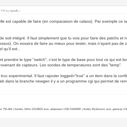
50 PM by
raoulh
.)
elle est capable de faire (en comparaison de calaos). Par exemple ce se
e soit intégré. Il faut simplement que tu vois pour faire des patchs et n
ssus). On essaira de faire au mieux pour tester, mais n'ayant pas de z
 qu'il est...
t prendre le type "switch", c'est le type de base pour tout ce qui est b
provenant de capteurs. Les sondes de temperatures sont des "temp".
ruc experimental. Il faut rajouter logged="true" a un item dans la config 
eb dans la branche newgen il y a un programme cgi qui permet de ren
r 750-464 | Sondes 1Wire DS18B20 avec adaptateur USB DS9490R | Nodes MySensors avec gateway USB 