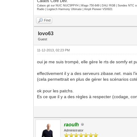
Calaos Core Dev.
Calaos git sur NUC NUC5PPYH | Wago 750-849 | DALI RGB | Sondes NTC su
Radio | Logitech Harmony Ultimate | Ampli Pioneer VSX921
Find
lovo63
Guest
11-12-2013, 02:23 PM
oui je me suis trompé, elle gère le rts de somfy et 
effectivement il y a des serveurs zibase.net. mais l'i
(cela permettrait en plus de gérer les scénarios coté
ok pour les patchs.
Es ce que il y a des règles à respecter (codage, co
raoulh
Administrator