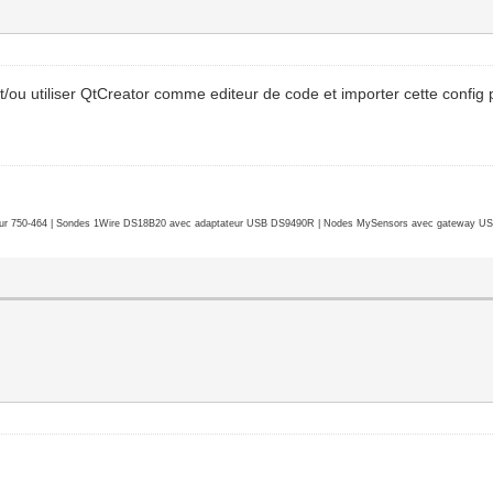
t/ou utiliser QtCreator comme editeur de code et importer cette config
r 750-464 | Sondes 1Wire DS18B20 avec adaptateur USB DS9490R | Nodes MySensors avec gateway USB 