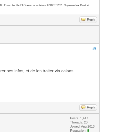
| Ecran tactile ELO avec adaptateur USB/RS232 | Squeezebox Duet et
Reply
#5
er ses infos, et de les traiter via calaos
Reply
Posts: 1,417
Threads: 20
Joined: Aug 2013
Reputation:
8