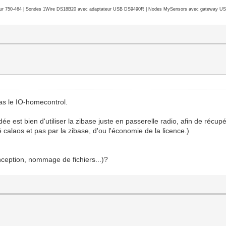
r 750-464 | Sondes 1Wire DS18B20 avec adaptateur USB DS9490R | Nodes MySensors avec gateway USB 
pas le IO-homecontrol.
dée est bien d'utiliser la zibase juste en passerelle radio, afin de récupér
 calaos et pas par la zibase, d'ou l'économie de la licence.)
nception, nommage de fichiers...)?