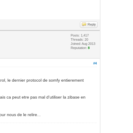
Reply
Posts: 1,417
Threads: 20
Joined: Aug 2013
Reputation:
8
#4
rol, le dernier protocol de somfy entierement
is ca peut etre pas mal d'utiliser la zibase en
our nous de le relire...