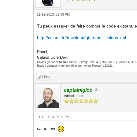
11-12-2013, 02:53 PM
Tu peux essayer de faire comme le code existant, e
http://calaos.fr/download/qtcreator_calaos.xml
Raoul,
Calaos Core Dev.
Calaos git sur NUC NUC5PPYH | Wago 750-849 | DALI RGB | Sondes NTC su
Radio | Logitech Harmony Ultimate | Ampli Pioneer VSX921
Find
captainigloo
Administrator
11-12-2013, 03:11 PM
salue lovo