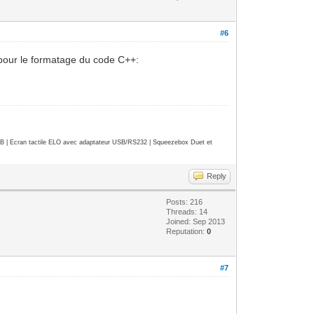
#6
 pour le formatage du code C++:
| Ecran tactile ELO avec adaptateur USB/RS232 | Squeezebox Duet et
Reply
Posts: 216
Threads: 14
Joined: Sep 2013
Reputation:
0
#7