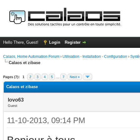
Hello There, Guest!
Login
Register
Calaos, Home Automation Forum
›
Utilisation - Installation - Configuration
›
Systè
Calaos et zibase
ge
Pages (7):
1
2
3
4
5
…
7
Next »
Calaos et zibase
lovo63
Guest
11-10-2013, 09:14 PM
Bonjour à tous,