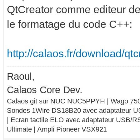
QtCreator comme editeur de 
le formatage du code C++:
http://calaos.fr/download/qt
Raoul,
Calaos Core Dev.
Calaos git sur NUC NUC5PPYH | Wago 750-
Sondes 1Wire DS18B20 avec adaptateur 
| Ecran tactile ELO avec adaptateur USB/R
Ultimate | Ampli Pioneer VSX921