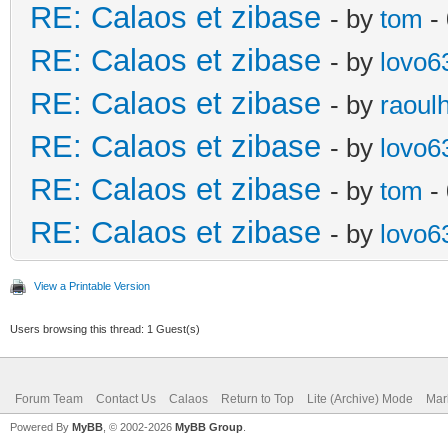
RE: Calaos et zibase
- by
tom
-
RE: Calaos et zibase
- by
lovo6
RE: Calaos et zibase
- by
raoul
RE: Calaos et zibase
- by
lovo6
RE: Calaos et zibase
- by
tom
- 
RE: Calaos et zibase
- by
lovo6
View a Printable Version
Users browsing this thread: 1 Guest(s)
Forum Team
Contact Us
Calaos
Return to Top
Lite (Archive) Mode
Mar
Powered By
MyBB
, © 2002-2026
MyBB Group
.