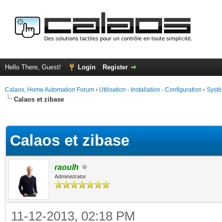
Hello There, Guest!
Login
Register
Calaos, Home Automation Forum
›
Utilisation - Installation - Configuration
›
Systè
Calaos et zibase
ge
Calaos et zibase
raoulh
Administrator
11-12-2013, 02:18 PM