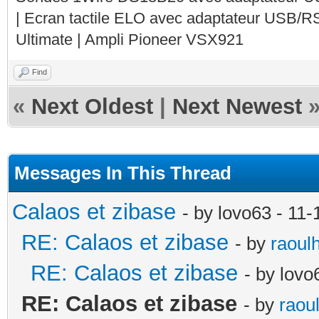
| Ecran tactile ELO avec adaptateur USB/R
Ultimate | Ampli Pioneer VSX921
Find
«
Next Oldest
|
Next Newest
Messages In This Thread
Calaos et zibase
- by lovo63 - 11
RE: Calaos et zibase
- by
raoul
RE: Calaos et zibase
- by lov
RE: Calaos et zibase
- by
raou