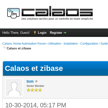
Hello There, Guest!
Login
Register
Calaos, Home Automation Forum
›
Utilisation - Installation - Configuration
›
Systè
Calaos et zibase
ge
Calaos et zibase
tom
Senior Member
10-30-2014, 05:17 PM