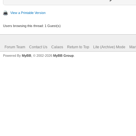
View a Printable Version
Users browsing this thread: 1 Guest(s)
Forum Team
Contact Us
Calaos
Return to Top
Lite (Archive) Mode
Mar
Powered By
MyBB
, © 2002-2026
MyBB Group
.