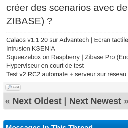
créer des scenarios avec d
ZIBASE) ?
Calaos v1.1.20 sur Advantech | Ecran tacti
Intrusion KSENIA
Squeezebox on Raspberry | Zibase Pro (En
Hyperviseur en court de test
Test v2 RC2 automate + serveur sur réseau 
Find
«
Next Oldest
|
Next Newest
Messages In This Thread