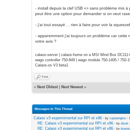
- install depuis la clef USB => sans problème mis à p
peut être une option pour demander si on veut raser 
- j'ai tout essayé ... rien à faire pour voir la sque
- apparemment j'ai toujours un problème car cette 
votre avis ?
calaos-server | calaos-home on a MSI Wind Box DC111
wago controller 750-849 | wago module 750-1405 / 750-
Calaos-os V3 beta1
Find
«
Next Oldest
|
Next Newest
»
Messages In This Thread
Calaos v3 expermimental sur RPI et x86
- by
captainigloo
- 
RE: Calaos v3 expermimental sur RPI et x86
- by
diouk
-
RE: Calaos v3 expermimental sur RPI et x86
- by
tirami