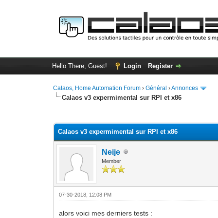
Hello There, Guest!
Login
Register
Calaos, Home Automation Forum
›
Général
›
Annonces
Calaos v3 expermimental sur RPI et x86
0 Vote(s) - 0 Average
1
2
3
4
5
Calaos v3 expermimental sur RPI et x86
Neije
Member
07-30-2018, 12:08 PM
alors voici mes derniers tests :