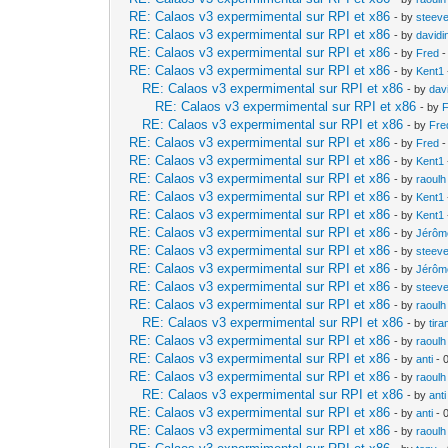
RE: Calaos v3 expermimental sur RPI et x86
- by
steev
RE: Calaos v3 expermimental sur RPI et x86
- by
davidi
RE: Calaos v3 expermimental sur RPI et x86
- by
Fred
-
RE: Calaos v3 expermimental sur RPI et x86
- by
Kent1
RE: Calaos v3 expermimental sur RPI et x86
- by
dav
RE: Calaos v3 expermimental sur RPI et x86
- by
RE: Calaos v3 expermimental sur RPI et x86
- by
Fre
RE: Calaos v3 expermimental sur RPI et x86
- by
Fred
-
RE: Calaos v3 expermimental sur RPI et x86
- by
Kent1
RE: Calaos v3 expermimental sur RPI et x86
- by
raoulh
RE: Calaos v3 expermimental sur RPI et x86
- by
Kent1
RE: Calaos v3 expermimental sur RPI et x86
- by
Kent1
RE: Calaos v3 expermimental sur RPI et x86
- by
Jérôm
RE: Calaos v3 expermimental sur RPI et x86
- by
steev
RE: Calaos v3 expermimental sur RPI et x86
- by
Jérôm
RE: Calaos v3 expermimental sur RPI et x86
- by
steev
RE: Calaos v3 expermimental sur RPI et x86
- by
raoulh
RE: Calaos v3 expermimental sur RPI et x86
- by
tir
RE: Calaos v3 expermimental sur RPI et x86
- by
raoulh
RE: Calaos v3 expermimental sur RPI et x86
- by
anti
- 
RE: Calaos v3 expermimental sur RPI et x86
- by
raoulh
RE: Calaos v3 expermimental sur RPI et x86
- by
anti
RE: Calaos v3 expermimental sur RPI et x86
- by
anti
- 
RE: Calaos v3 expermimental sur RPI et x86
- by
raoulh