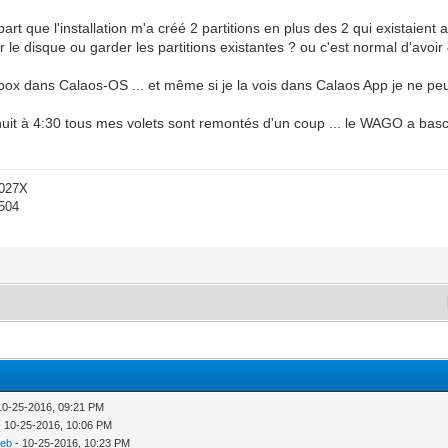
art que l'installation m'a créé 2 partitions en plus des 2 qui existaient 
le disque ou garder les partitions existantes ? ou c'est normal d'avoir 
ezebox dans Calaos-OS ... et même si je la vois dans Calaos App je ne pe
nuit à 4:30 tous mes volets sont remontés d'un coup ... le WAGO a basc
-027X
1504
10-25-2016, 09:21 PM
 10-25-2016, 10:06 PM
seb
- 10-25-2016, 10:23 PM