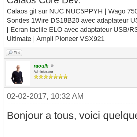
Calaos Core Dev.
Calaos git sur NUC NUC5PPYH | Wago 750-
Sondes 1Wire DS18B20 avec adaptateur 
| Ecran tactile ELO avec adaptateur USB/R
Ultimate | Ampli Pioneer VSX921
Find
raoulh
Administrator
02-02-2017, 10:32 AM
Bonjour a tous, voici quelq