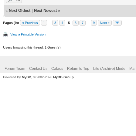
«
Next Oldest
|
Next Newest
»
Pages (9):
« Previous
1
…
3
4
5
6
7
…
9
Next »
View a Printable Version
Users browsing this thread: 1 Guest(s)
Forum Team
Contact Us
Calaos
Return to Top
Lite (Archive) Mode
Mar
Powered By
MyBB
, © 2002-2026
MyBB Group
.