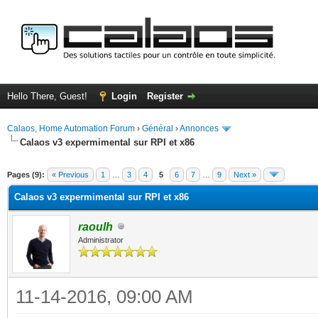
Hello There, Guest!
Login
Register
Calaos, Home Automation Forum
›
Général
›
Annonces
Calaos v3 expermimental sur RPI et x86
ge
Pages (9):
« Previous
1
…
3
4
5
6
7
…
9
Next »
Calaos v3 expermimental sur RPI et x86
raoulh
Administrator
11-14-2016, 09:00 AM