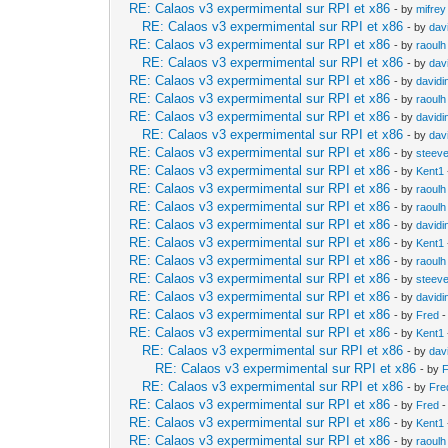
RE: Calaos v3 expermimental sur RPI et x86
- by
mifrey
RE: Calaos v3 expermimental sur RPI et x86
- by
dav
RE: Calaos v3 expermimental sur RPI et x86
- by
raoulh
RE: Calaos v3 expermimental sur RPI et x86
- by
dav
RE: Calaos v3 expermimental sur RPI et x86
- by
davidi
RE: Calaos v3 expermimental sur RPI et x86
- by
raoulh
RE: Calaos v3 expermimental sur RPI et x86
- by
davidi
RE: Calaos v3 expermimental sur RPI et x86
- by
dav
RE: Calaos v3 expermimental sur RPI et x86
- by
steev
RE: Calaos v3 expermimental sur RPI et x86
- by
Kent1
RE: Calaos v3 expermimental sur RPI et x86
- by
raoulh
RE: Calaos v3 expermimental sur RPI et x86
- by
raoulh
RE: Calaos v3 expermimental sur RPI et x86
- by
davidi
RE: Calaos v3 expermimental sur RPI et x86
- by
Kent1
RE: Calaos v3 expermimental sur RPI et x86
- by
raoulh
RE: Calaos v3 expermimental sur RPI et x86
- by
steev
RE: Calaos v3 expermimental sur RPI et x86
- by
davidi
RE: Calaos v3 expermimental sur RPI et x86
- by
Fred
-
RE: Calaos v3 expermimental sur RPI et x86
- by
Kent1
RE: Calaos v3 expermimental sur RPI et x86
- by
dav
RE: Calaos v3 expermimental sur RPI et x86
- by
RE: Calaos v3 expermimental sur RPI et x86
- by
Fre
RE: Calaos v3 expermimental sur RPI et x86
- by
Fred
-
RE: Calaos v3 expermimental sur RPI et x86
- by
Kent1
RE: Calaos v3 expermimental sur RPI et x86
- by
raoulh