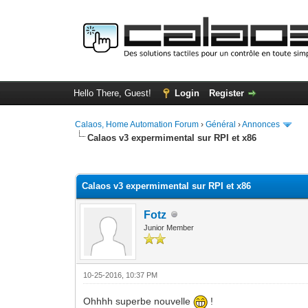
Hello There, Guest!
Login
Register
Calaos, Home Automation Forum
›
Général
›
Annonces
Calaos v3 expermimental sur RPI et x86
0 Vote(s) - 0 Average
1
2
3
4
5
Calaos v3 expermimental sur RPI et x86
Fotz
Junior Member
10-25-2016, 10:37 PM
Ohhhh superbe nouvelle
!