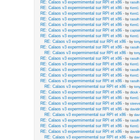
RE: Calaos v3 expermimental sur RPI et x86
- by
raoulh
RE: Calaos v3 expermimental sur RPI et x86
- by
Kent1
RE: Calaos v3 expermimental sur RPI et x86
- by
Kent1
RE: Calaos v3 expermimental sur RPI et x86
- by
raoulh
RE: Calaos v3 expermimental sur RPI et x86
- by
Kent1
RE: Calaos v3 expermimental sur RPI et x86
- by
captai
RE: Calaos v3 expermimental sur RPI et x86
- by
Kent1
RE: Calaos v3 expermimental sur RPI et x86
- by
ton
RE: Calaos v3 expermimental sur RPI et x86
- by
raoulh
RE: Calaos v3 expermimental sur RPI et x86
- by
ton
RE: Calaos v3 expermimental sur RPI et x86
- by
raoulh
RE: Calaos v3 expermimental sur RPI et x86
- by
Kent1
RE: Calaos v3 expermimental sur RPI et x86
- by
raoulh
RE: Calaos v3 expermimental sur RPI et x86
- by
Kent1
RE: Calaos v3 expermimental sur RPI et x86
- by
raoulh
RE: Calaos v3 expermimental sur RPI et x86
- by
ton
RE: Calaos v3 expermimental sur RPI et x86
- by
diouk
-
RE: Calaos v3 expermimental sur RPI et x86
- by
Kent1
RE: Calaos v3 expermimental sur RPI et x86
- by
steev
RE: Calaos v3 expermimental sur RPI et x86
- by
davidi
RE: Calaos v3 expermimental sur RPI et x86
- by
dav
RE: Calaos v3 expermimental sur RPI et x86
- by
raoulh
RE: Calaos v3 expermimental sur RPI et x86
- by
Kent1
RE: Calaos v3 expermimental sur RPI et x86
- by
davidi
RE: Calaos v3 expermimental sur RPI et x86
- by
dav