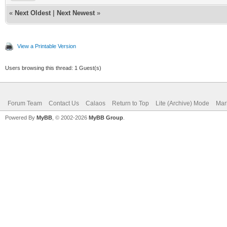
«
Next Oldest
|
Next Newest
»
View a Printable Version
Users browsing this thread: 1 Guest(s)
Forum Team
Contact Us
Calaos
Return to Top
Lite (Archive) Mode
Mar
Powered By
MyBB
, © 2002-2026
MyBB Group
.