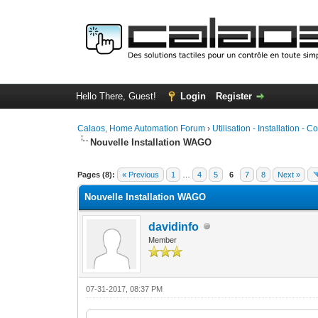
Hello There, Guest!
Login
Register
Calaos, Home Automation Forum
›
Utilisation - Installation - C
Nouvelle Installation WAGO
0 Vote(s) - 0 Average
1
2
3
4
5
Pages (8):
« Previous
1
…
4
5
6
7
8
Next »
Nouvelle Installation WAGO
davidinfo
Member
07-31-2017, 08:37 PM