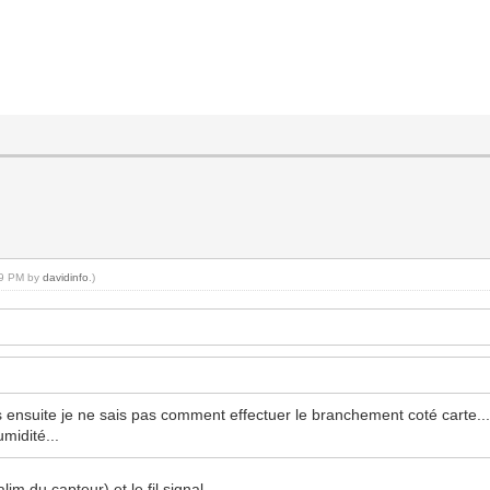
:39 PM by
davidinfo
.)
nsuite je ne sais pas comment effectuer le branchement coté carte... En ef
midité...
im du capteur) et le fil signal.