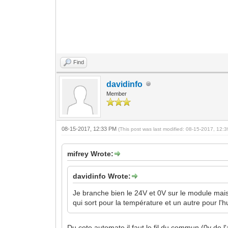
Find
davidinfo
Member
08-15-2017, 12:33 PM
(This post was last modified: 08-15-2017, 12
mifrey Wrote:
davidinfo Wrote:
Je branche bien le 24V et 0V sur le module mais e
qui sort pour la température et un autre pour l'hu
Du cote automate il faut le fil du commun (0v de l'al