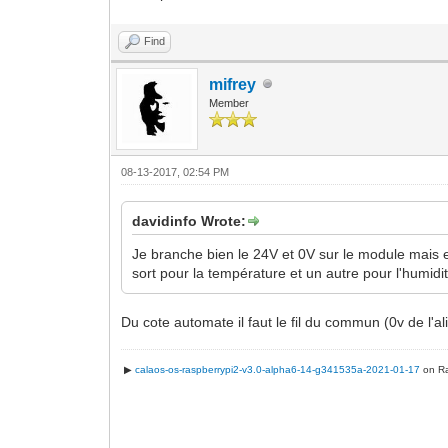
Find
mifrey
Member
08-13-2017, 02:54 PM
davidinfo Wrote:
Je branche bien le 24V et 0V sur le module mais ens
sort pour la température et un autre pour l'humidit
Du cote automate il faut le fil du commun (0v de l'ali
▶
calaos-os-raspberrypi2-v3.0-alpha6-14-g341535a-2021-01-17
on Ra