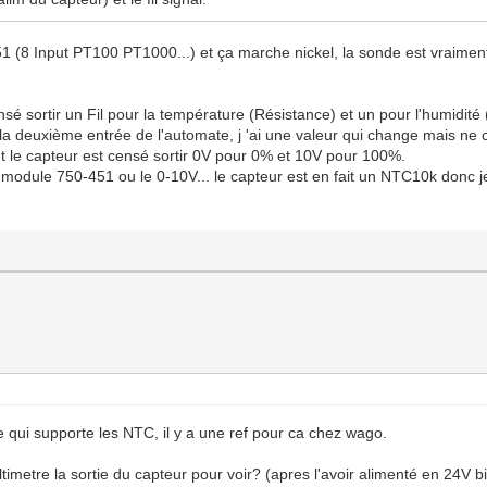
451 (8 Input PT100 PT1000...) et ça marche nickel, la sonde est vraime
sé sortir un Fil pour la température (Résistance) et un pour l'humidit
la deuxième entrée de l'automate, j 'ai une valeur qui change mais ne 
nt le capteur est censé sortir 0V pour 0% et 10V pour 100%.
le module 750-451 ou le 0-10V... le capteur est en fait un NTC10k donc 
qui supporte les NTC, il y a une ref pour ca chez wago.
metre la sortie du capteur pour voir? (apres l'avoir alimenté en 24V b