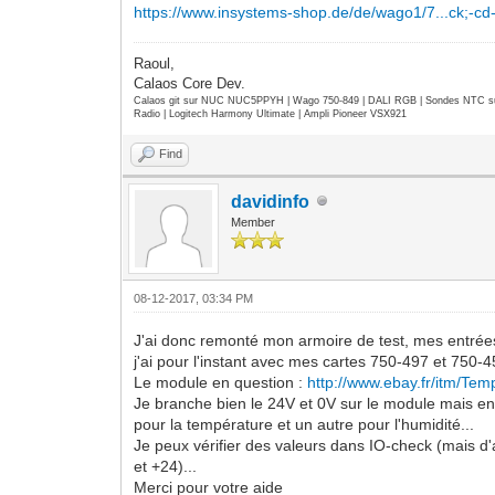
https://www.insystems-shop.de/de/wago1/7...ck;-cd
Raoul,
Calaos Core Dev.
Calaos git sur NUC NUC5PPYH | Wago 750-849 | DALI RGB | Sondes NTC su
Radio | Logitech Harmony Ultimate | Ampli Pioneer VSX921
Find
davidinfo
Member
08-12-2017, 03:34 PM
J'ai donc remonté mon armoire de test, mes entrées 
j'ai pour l'instant avec mes cartes 750-497 et 750-4
Le module en question :
http://www.ebay.fr/itm/Te
Je branche bien le 24V et 0V sur le module mais ensui
pour la température et un autre pour l'humidité...
Je peux vérifier des valeurs dans IO-check (mais d'a
et +24)...
Merci pour votre aide