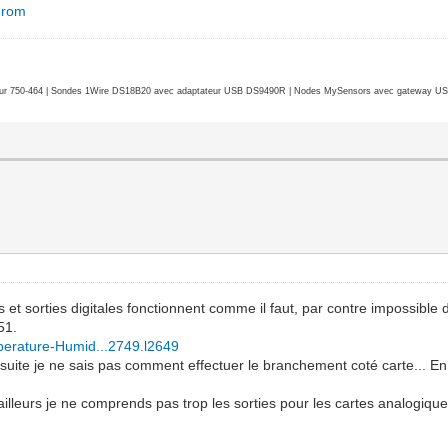
-rom
r 750-464 | Sondes 1Wire DS18B20 avec adaptateur USB DS9490R | Nodes MySensors avec gateway USB 
et sorties digitales fonctionnent comme il faut, par contre impossible 
51.
mperature-Humid...2749.l2649
te je ne sais pas comment effectuer le branchement coté carte... En effet,
illeurs je ne comprends pas trop les sorties pour les cartes analogiques 