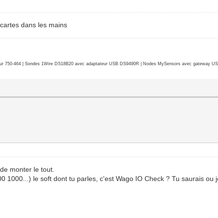
 cartes dans les mains
r 750-464 | Sondes 1Wire DS18B20 avec adaptateur USB DS9490R | Nodes MySensors avec gateway USB 
 de monter le tout.
 1000...) le soft dont tu parles, c'est Wago IO Check ? Tu saurais ou 