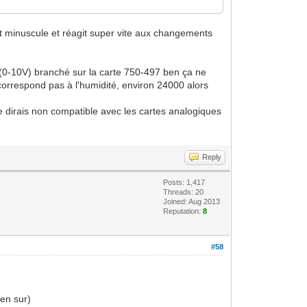
nt minuscule et réagit super vite aux changements
é (0-10V) branché sur la carte 750-497 ben ça ne
correspond pas à l'humidité, environ 24000 alors
je dirais non compatible avec les cartes analogiques
Reply
Posts: 1,417
Threads: 20
Joined: Aug 2013
Reputation:
8
#58
ien sur)