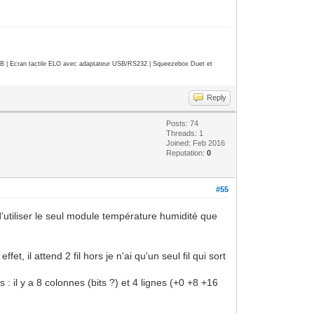
| Ecran tactile ELO avec adaptateur USB/RS232 | Squeezebox Duet et
Reply
Posts: 74
Threads: 1
Joined: Feb 2016
Reputation:
0
#55
d'utiliser le seul module température humidité que
 il attend 2 fil hors je n'ai qu'un seul fil qui sort
: il y a 8 colonnes (bits ?) et 4 lignes (+0 +8 +16