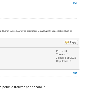
#52
| Ecran tactile ELO avec adaptateur USB/RS232 | Squeezebox Duet et
Reply
Posts: 74
Threads: 1
Joined: Feb 2016
Reputation:
0
#53
je peux le trouver par hasard ?