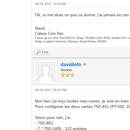
08-01-2017, 10:03 AM
Ok, tu me diras ce que ca donne, j'ai jamais eu ces
Raoul,
Calaos Core Dev.
Calaos git sur NUC NUC5PPYH | Wago 750-849 | DALI RGB | Sondes NTC su
Radio | Logitech Harmony Ultimate | Ampli Pioneer VSX921
Find
davidinfo
Member
08-10-2017, 05:53 PM
Bon ben j'ai reçu toutes mes cartes, je suis en train
Pour configurer les deux cartes 750-451 (PT100, 200
Sinon pour info, j'ai :
- 750-881
- 7 * 750-1405 : 112 entrées