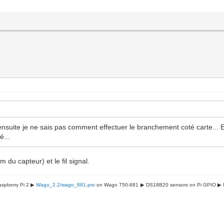
uite je ne sais pas comment effectuer le branchement coté carte... En eff
é...
m du capteur) et le fil signal.
spberry Pi 2 ▶
Wago_2.2/wago_881.pro
on Wago 750-881
▶ DS18B20 sensors on Pi GPIO
▶ 