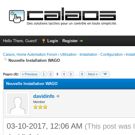
Hello There, Guest!
Login
Register
Calaos, Home Automation Forum
›
Utilisation - Installation - Configuration
›
Insta
Nouvelle Installation WAGO
ge
Pages (8):
« Previous
1
2
3
4
5
…
8
Next »
Nouvelle Installation WAGO
davidinfo
Member
03-10-2017, 12:06 AM
(This post was 