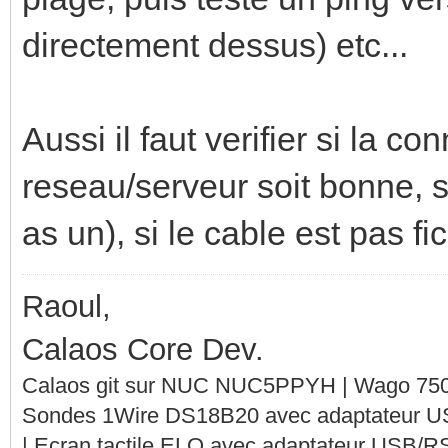
directement dessus) etc...
Aussi il faut verifier si la c
reseau/serveur soit bonne, si
as un), si le cable est pas fic
Raoul,
Calaos Core Dev.
Calaos git sur NUC NUC5PPYH | Wago 750-
Sondes 1Wire DS18B20 avec adaptateur 
| Ecran tactile ELO avec adaptateur USB/R