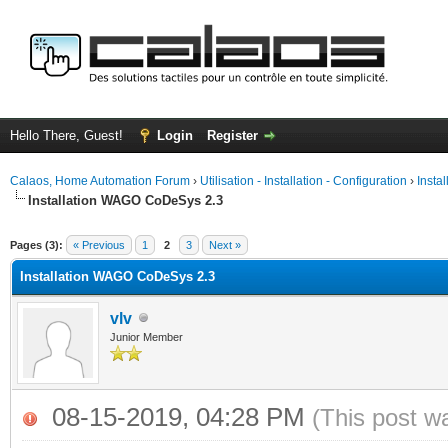
Hello There, Guest!
Login
Register
Calaos, Home Automation Forum
›
Utilisation - Installation - Configuration
›
Insta
Installation WAGO CoDeSys 2.3
ge
Pages (3):
« Previous
1
2
3
Next »
Installation WAGO CoDeSys 2.3
vlv
Junior Member
08-15-2019, 04:28 PM
(This post w