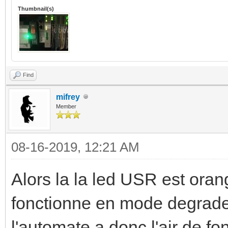
Thumbnail(s)
Find
mifrey
Member
08-16-2019, 12:21 AM
Alors la la led USR est oran
fonctionne en mode degrade 
l'automate a donc l'air de fon