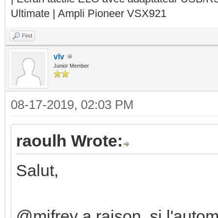
Ultimate | Ampli Pioneer VSX921
Find
vlv
Junior Member
08-17-2019, 02:03 PM
raoulh Wrote:
Salut,
@mifrey a raison, si l'auto