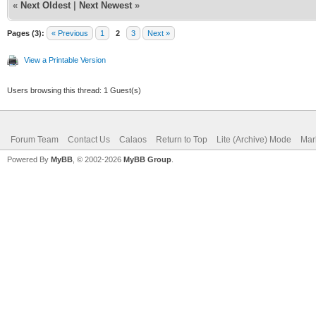
«
Next Oldest
|
Next Newest
»
Pages (3):
« Previous
1
2
3
Next »
View a Printable Version
Users browsing this thread: 1 Guest(s)
Forum Team
Contact Us
Calaos
Return to Top
Lite (Archive) Mode
Mar
Powered By
MyBB
, © 2002-2026
MyBB Group
.