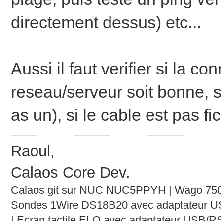
directement dessus) etc...
Aussi il faut verifier si la c
reseau/serveur soit bonne, si
as un), si le cable est pas fic
Raoul,
Calaos Core Dev.
Calaos git sur NUC NUC5PPYH | Wago 750-
Sondes 1Wire DS18B20 avec adaptateur 
| Ecran tactile ELO avec adaptateur USB/R