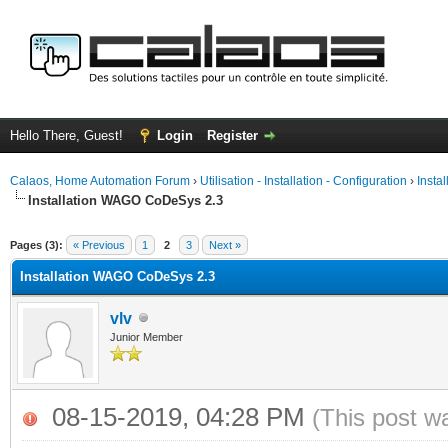
Hello There, Guest!
Login
Register
Calaos, Home Automation Forum
›
Utilisation - Installation - Configuration
›
Insta
Installation WAGO CoDeSys 2.3
ge
Pages (3):
« Previous
1
2
3
Next »
Installation WAGO CoDeSys 2.3
vlv
Junior Member
08-15-2019, 04:28 PM
(This post w