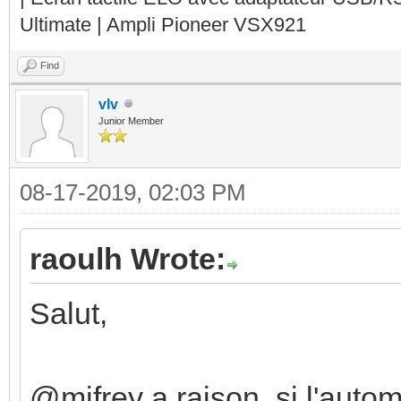
Ultimate | Ampli Pioneer VSX921
Find
vlv
Junior Member
08-17-2019, 02:03 PM
raoulh Wrote:
Salut,
@mifrey a raison, si l'auto