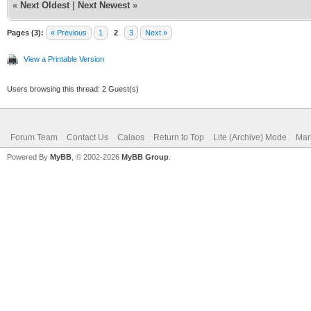
«
Next Oldest
|
Next Newest
»
Pages (3):
« Previous
1
2
3
Next »
View a Printable Version
Users browsing this thread: 2 Guest(s)
Forum Team
Contact Us
Calaos
Return to Top
Lite (Archive) Mode
Mar
Powered By
MyBB
, © 2002-2026
MyBB Group
.