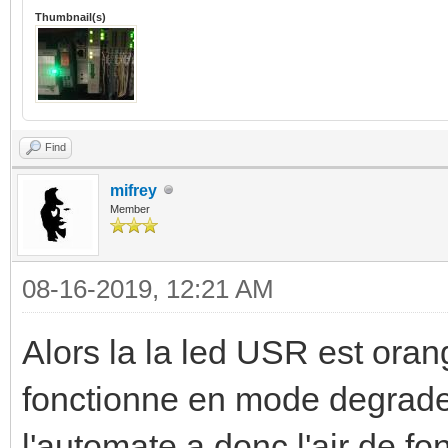
Thumbnail(s)
Find
mifrey
Member
08-16-2019, 12:21 AM
Alors la la led USR est oran
fonctionne en mode degrade 
l'automate a donc l'air de fon