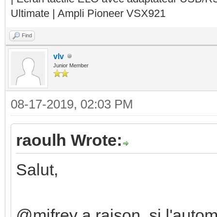
Ultimate | Ampli Pioneer VSX921
Find
vlv
Junior Member
08-17-2019, 02:03 PM
raoulh Wrote:
Salut,
@mifrey a raison, si l'auto