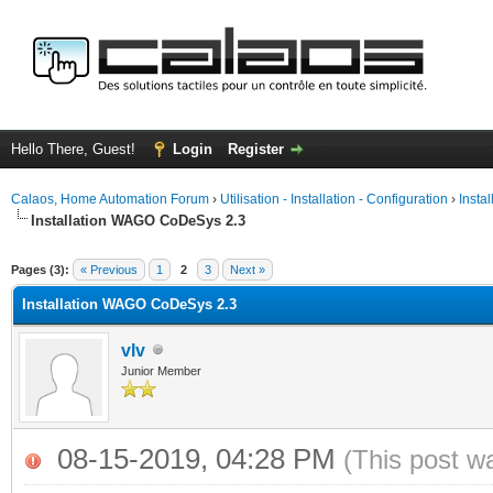
Hello There, Guest!
Login
Register
Calaos, Home Automation Forum
›
Utilisation - Installation - Configuration
›
Insta
Installation WAGO CoDeSys 2.3
ge
Pages (3):
« Previous
1
2
3
Next »
Installation WAGO CoDeSys 2.3
vlv
Junior Member
08-15-2019, 04:28 PM
(This post w