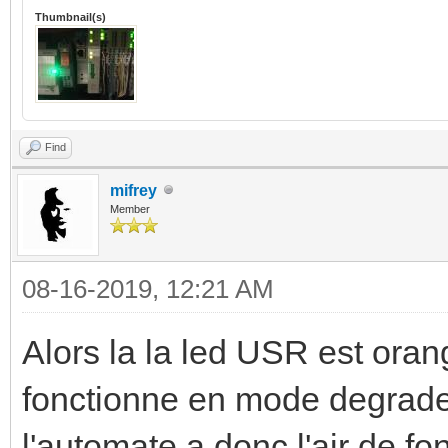
Thumbnail(s)
Find
mifrey
Member
08-16-2019, 12:21 AM
Alors la la led USR est oran
fonctionne en mode degrade 
l'automate a donc l'air de fon