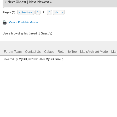
«
Next Oldest
|
Next Newest
»
Pages (3):
« Previous
1
2
3
Next »
View a Printable Version
Users browsing this thread: 1 Guest(s)
Forum Team
Contact Us
Calaos
Return to Top
Lite (Archive) Mode
Mar
Powered By
MyBB
, © 2002-2026
MyBB Group
.