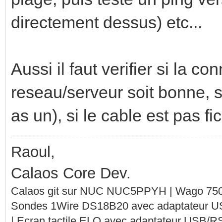
directement dessus) etc...
Aussi il faut verifier si la c
reseau/serveur soit bonne, si
as un), si le cable est pas fic
Raoul,
Calaos Core Dev.
Calaos git sur NUC NUC5PPYH | Wago 750-
Sondes 1Wire DS18B20 avec adaptateur 
| Ecran tactile ELO avec adaptateur USB/R