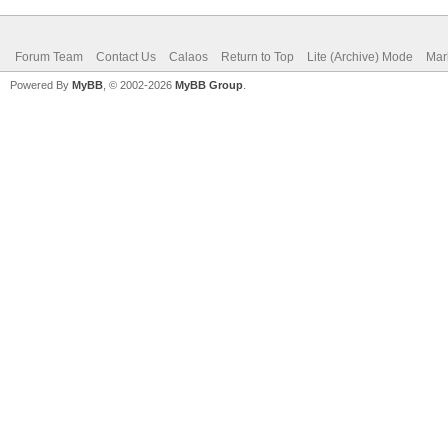
Forum Team
Contact Us
Calaos
Return to Top
Lite (Archive) Mode
Mar
Powered By
MyBB
, © 2002-2026
MyBB Group
.