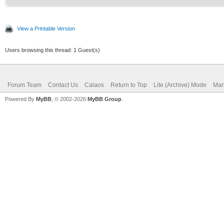
View a Printable Version
Users browsing this thread: 1 Guest(s)
Forum Team
Contact Us
Calaos
Return to Top
Lite (Archive) Mode
Mar
Powered By
MyBB
, © 2002-2026
MyBB Group
.