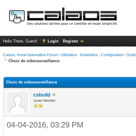
Hello There, Guest!
Login
Register
Calaos, Home Automation Forum
›
Utilisation - Installation - Configuration
›
Systè
Choix de videosurveillance
ge
Choix de videosurveillance
csbuild
Junior Member
04-04-2016, 03:29 PM