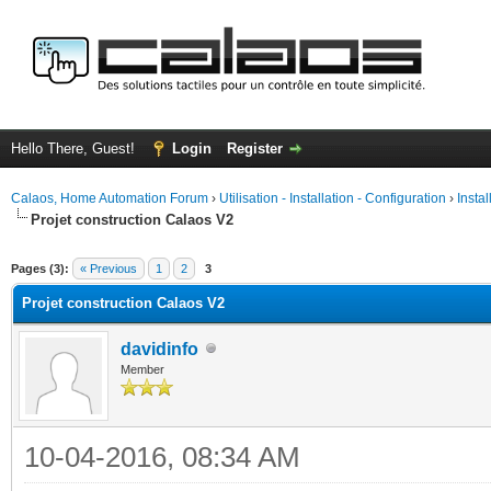
Hello There, Guest!
Login
Register
Calaos, Home Automation Forum
›
Utilisation - Installation - Configuration
›
Insta
Projet construction Calaos V2
ge
Pages (3):
« Previous
1
2
3
Projet construction Calaos V2
davidinfo
Member
10-04-2016, 08:34 AM