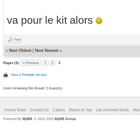
va pour le kit alors
Find
«
Next Oldest
|
Next Newest
»
Pages (3):
« Previous
1
2
3
View a Printable Version
Users browsing this thread: 2 Guest(s)
Forum Team
Contact Us
Calaos
Return to Top
Lite (Archive) Mode
Mar
Powered By
MyBB
, © 2002-2026
MyBB Group
.