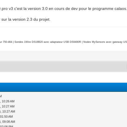
9.pro v3 c'est la version 3.0 en cours de dev pour le programme calaos
r sur la version 2.3 du projet.
r 750-464 | Sondes 1Wire DS18B20 avec adaptateur USB DS9490R | Nodes MySensors avec gateway USB 
AM
, 10:26 AM
, 10:27 AM
6, 10:27 AM
 01:50 AM
6, 09:08 AM
 02:08 PM