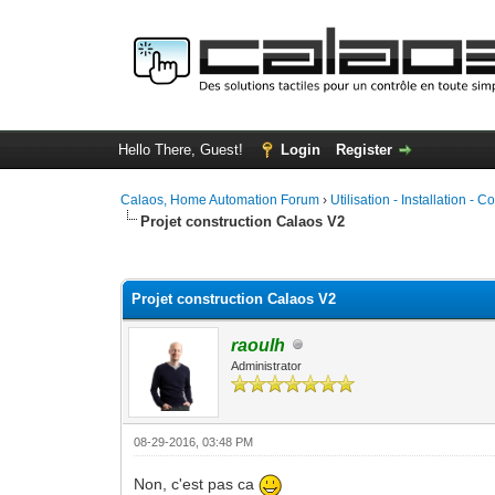
Hello There, Guest!
Login
Register
Calaos, Home Automation Forum
›
Utilisation - Installation - C
Projet construction Calaos V2
1 Vote(s) - 5 Average
1
2
3
4
5
Projet construction Calaos V2
raoulh
Administrator
08-29-2016, 03:48 PM
Non, c'est pas ca