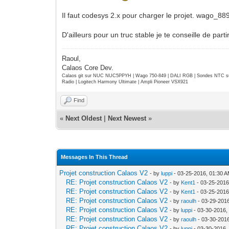
Il faut codesys 2.x pour charger le projet. wago_88
D'ailleurs pour un truc stable je te conseille de parti
Raoul,
Calaos Core Dev.
Calaos git sur NUC NUC5PPYH | Wago 750-849 | DALI RGB | Sondes NTC su
Radio | Logitech Harmony Ultimate | Ampli Pioneer VSX921
Find
«
Next Oldest
|
Next Newest
»
Messages In This Thread
Projet construction Calaos V2
- by
luppi
- 03-25-2016, 01:30 
RE: Projet construction Calaos V2
- by
Kent1
- 03-25-2016
RE: Projet construction Calaos V2
- by
Kent1
- 03-25-2016
RE: Projet construction Calaos V2
- by
raoulh
- 03-29-201
RE: Projet construction Calaos V2
- by
luppi
- 03-30-2016,
RE: Projet construction Calaos V2
- by
raoulh
- 03-30-201
RE: Projet construction Calaos V2
- by
luppi
- 03-30-2016,