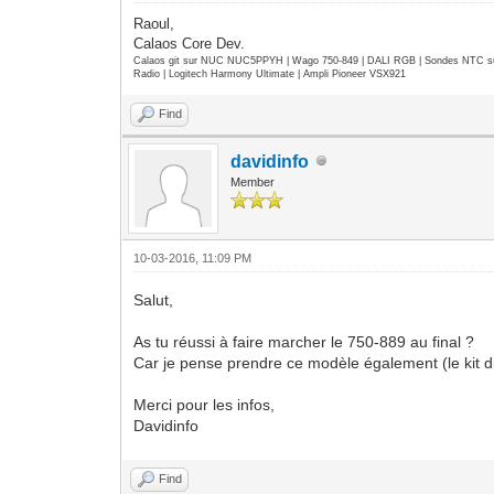
Raoul,
Calaos Core Dev.
Calaos git sur NUC NUC5PPYH | Wago 750-849 | DALI RGB | Sondes NTC su
Radio | Logitech Harmony Ultimate | Ampli Pioneer VSX921
Find
davidinfo
Member
10-03-2016, 11:09 PM
Salut,
As tu réussi à faire marcher le 750-889 au final ?
Car je pense prendre ce modèle également (le kit di
Merci pour les infos,
Davidinfo
Find