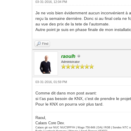
03-31-2016, 12:04 PM
Je ne vois bien évidemment aucun inconvénient à aid
reçu la semaine dernière. Donc si au final cela ne 
au vue des prix de la tete de l'automate.
Autre point je suis en phase finale de mon installat
Find
raoulh
Administrator
03-31-2016, 01:59 PM
Comme dit dans mon post avant:
si t'as pas besoin de KNX, c'est de prendre le pro
Pour le KNX on pourra voir plus tard.
Raoul,
Calaos Core Dev.
Calaos git sur NUC NUC5PPYH | Wago 750-849 | DALI RGB | Sondes NTC su
Radio | Logitech Harmony Ultimate | Ampli Pioneer VSX921