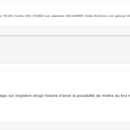
r 750-464 | Sondes 1Wire DS18B20 avec adaptateur USB DS9490R | Nodes MySensors avec gateway USB 
spo sur insystem-shop) histoire d'avoir la possibilité de mettre du knx