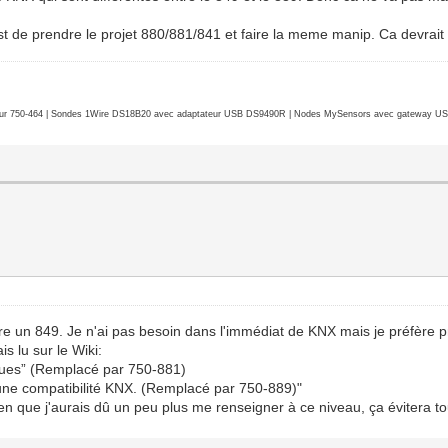
est de prendre le projet 880/881/841 et faire la meme manip. Ca devrait
r 750-464 | Sondes 1Wire DS18B20 avec adaptateur USB DS9490R | Nodes MySensors avec gateway USB 
e un 849. Je n'ai pas besoin dans l'immédiat de KNX mais je préfère pr
s lu sur le Wiki:
siques” (Remplacé par 750-881)
s une compatibilité KNX. (Remplacé par 750-889)"
ien que j'aurais dû un peu plus me renseigner à ce niveau, ça évitera t