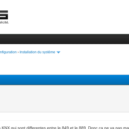
onfiguration
›
Installation du système
s KNX qui sont differentes entre le 849 et le 889. Donc ca ne va pas ma