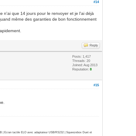
#14
n'ai que 14 jours pour le renvoyer et je l'ai déjà
faut quand même des garanties de bon fonctionnement
 rapidement.
Reply
Posts: 1,417
Threads: 20
Joined: Aug 2013
Reputation:
8
#15
me.
| Ecran tactile ELO avec adaptateur USB/RS232 | Squeezebox Duet et