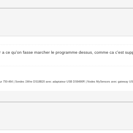
der a ce qu'on fasse marcher le programme dessus, comme ca c'est suppo
r 750-464 | Sondes 1Wire DS18B20 avec adaptateur USB DS9490R | Nodes MySensors avec gateway USB 