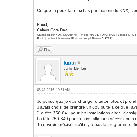
Ce que tu peux faire, si t'as pas besoin de KNX, c'
Raoul,
Calaos Core Dev.
Calaos git sur NUC NUC5PPYH | Wago 750-849 | DALI RGB | Sondes NTC su
Radio | Logitech Harmony Ultimate | Ampli Pioneer VSX921
Find
luppi
Junior Member
03-31-2016, 10:51 AM
Je pense que je vais changer d'automates et prendr
J'avais choisi de prendre un 889 suite à ce que j'avai
"La tête 750-841 pour les installations dites “clas
La tête 750-849 pour les installations nécessitant
Tu devrais préciser qu'il n'y a pas le programme. B