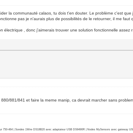
er la communauté calaos, tu dois t'en douter. Le problème c'est que je 
fonctionne pas je n'aurais plus de possibilités de le retourner, il me 
ion électrique , donc j'aimerais trouver une solution fonctionnelle assez
jet 880/881/841 et faire la meme manip, ca devrait marcher sans proble
r 750-464 | Sondes 1Wire DS18B20 avec adaptateur USB DS9490R | Nodes MySensors avec gateway USB 