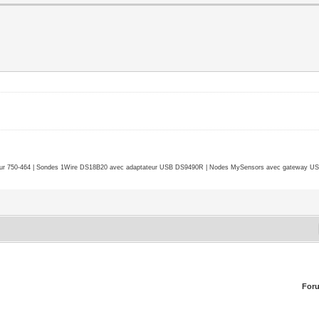
r 750-464 | Sondes 1Wire DS18B20 avec adaptateur USB DS9490R | Nodes MySensors avec gateway USB 
For