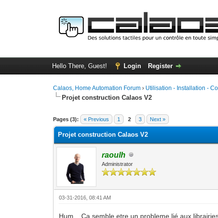
Hello There, Guest!
Login
Register
Calaos, Home Automation Forum
›
Utilisation - Installation - C
Projet construction Calaos V2
1 Vote(s) - 5 Average
1
2
3
4
5
Pages (3):
« Previous
1
2
3
Next »
Projet construction Calaos V2
raoulh
Administrator
03-31-2016, 08:41 AM
Hum... Ca semble etre un probleme lié aux librairie