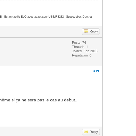
| Ecran tactile ELO avec adaptateur USB/RS232 | Squeezebox Duet et
Reply
Posts: 74
Threads: 1
Joined: Feb 2016
Reputation:
0
#19
 même si ça ne sera pas le cas au début...
Reply