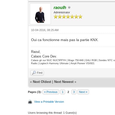
raoulh
Administrator
10-04-2016, 08:25 AM
Oui ca fonctionne mais pas la partie KNX.
Raoul,
Calaos Core Dev.
Calaos git sur NUC NUC5PPYH | Wago 750-849 | DALI RGB | Sondes NTC su
Radio | Logitech Harmony Ultimate | Ampli Pioneer VSX921
Find
«
Next Oldest
|
Next Newest
»
Pages (3):
« Previous
1
2
3
Next »
View a Printable Version
Users browsing this thread: 1 Guest(s)