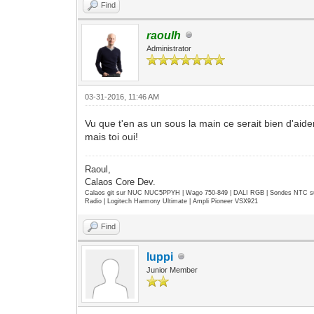
Find
raoulh
Administrator
03-31-2016, 11:46 AM
Vu que t'en as un sous la main ce serait bien d'ai
mais toi oui!
Raoul,
Calaos Core Dev.
Calaos git sur NUC NUC5PPYH | Wago 750-849 | DALI RGB | Sondes NTC su
Radio | Logitech Harmony Ultimate | Ampli Pioneer VSX921
Find
luppi
Junior Member