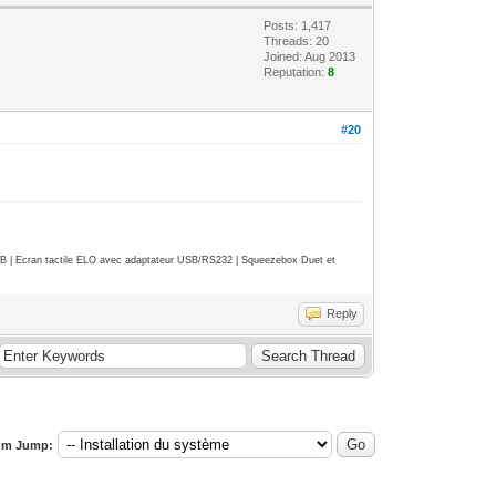
Posts: 1,417
Threads: 20
Joined: Aug 2013
Reputation:
8
#20
| Ecran tactile ELO avec adaptateur USB/RS232 | Squeezebox Duet et
Reply
um Jump: