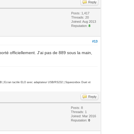
Reply
Posts: 1,417
Threads: 20
Joined: Aug 2013
Reputation:
8
#13
rté officiellement. J'ai pas de 889 sous la main,
| Ecran tactile ELO avec adaptateur USB/RS232 | Squeezebox Duet et
Reply
Posts: 8
Threads: 1
Joined: Mar 2016
Reputation:
0