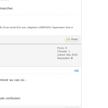
 marcher.
| Ecran tactile ELO avec adaptateur USB/RS232 | Squeezebox Duet et
Reply
Posts: 8
Threads: 1
Joined: Mar 2016
Reputation:
0
#12
évoir au cas où...
oute confusion.