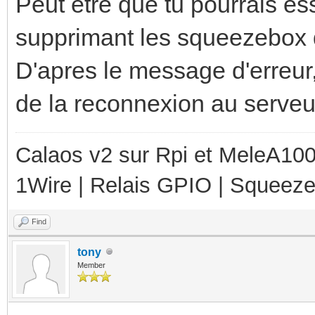
Peut être que tu pourrais es
er*)() Main
supprimant les squeezebox d
Connection closed !
Feb 21 03:40:17 n450 
D'apres le message d'erreur,
WRN<246>:calaos_squee
de la reconnexion au serveu
zebox.cpp:258 void
Calaos v2 sur Rpi et MeleA1000
Calaos::Squeezebox::d
1Wire | Relais GPIO | Squeez
er*)() Tryin
g to reconnect...
Find
Feb 21 03:40:17 n450 
tony
Member
ERR<246>:ecore ecore.
c_fail()