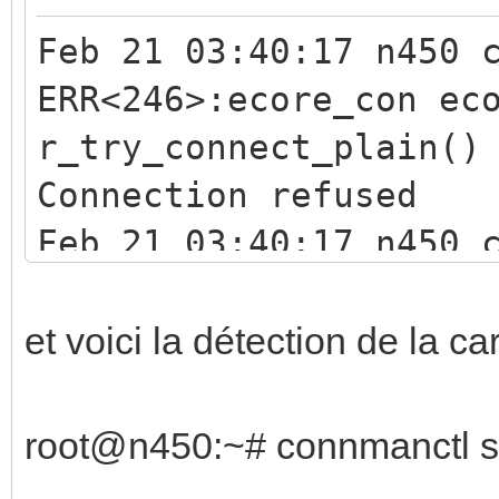
Feb 21 03:40:17 n450 
ERR<246>:ecore_con ec
r_try_connect_plain()
Connection refused
Feb 21 03:40:17 n450 
WRN<246>:calaos_outpu
r.cpp:152 void
et voici la détection de la ca
Calaos::AVReceiver::d
er*)() Main Conn
root@n450:~# connmanctl s
ection closed !