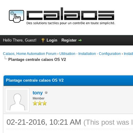
Hello There, Guest!
Login
Register
Calaos, Home Automation Forum
›
Utilisation - Installation - Configuration
›
Insta
Plantage centrale calaos OS V2
ge
Plantage centrale calaos OS V2
tony
Member
02-21-2016, 10:21 AM
(This post was 