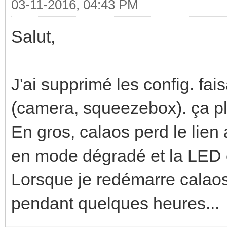
03-11-2016, 04:43 PM
Feb 21 03:40:17 n450 
Salut,
ECORE ERROR: Ecore Ma
led!!!
Feb 21 03:40:17 n450 
J'ai supprimé les config. fa
FUNCTION: ecore_con_s
(camera, squeezebox). ça pl
)
En gros, calaos perd le lien
Feb 21 03:40:17 n450 
en mode dégradé et la LED 
ERR<246>:ecore ecore.
Lorsque je redémarre calaos
pendant quelques heures...