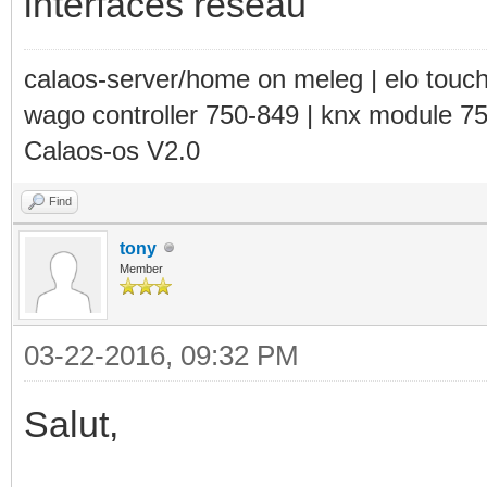
interfaces réseau
calaos-server/home on meleg | elo touc
wago controller 750-849 | knx module 7
Calaos-os V2.0
Find
tony
Member
03-22-2016, 09:32 PM
Salut,