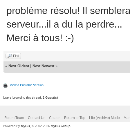
problème résolu! Il semblerai
serveur...il a du la perdre...
Merci à tous! :-)
Find
«
Next Oldest
|
Next Newest
»
View a Printable Version
Users browsing this thread: 1 Guest(s)
Forum Team
Contact Us
Calaos
Return to Top
Lite (Archive) Mode
Mar
Powered By
MyBB
, © 2002-2026
MyBB Group
.