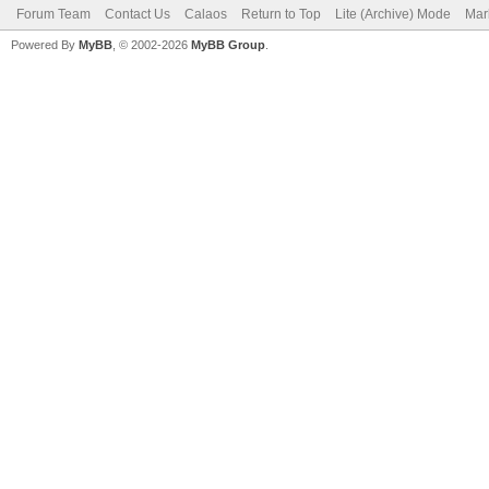
Forum Team
Contact Us
Calaos
Return to Top
Lite (Archive) Mode
Mar
Powered By
MyBB
, © 2002-2026
MyBB Group
.