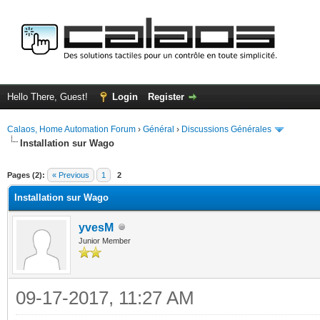
Hello There, Guest!
Login
Register
Calaos, Home Automation Forum
›
Général
›
Discussions Générales
Installation sur Wago
ge
Pages (2):
« Previous
1
2
Installation sur Wago
yvesM
Junior Member
09-17-2017, 11:27 AM