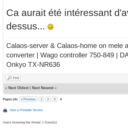
Ca aurait été intéressant d'av
dessus...
Calaos-server & Calaos-home on mele 
converter | Wago controller 750-849 | D
Onkyo TX-NR636
Find
«
Next Oldest
|
Next Newest
»
Pages (4):
« Previous
1
2
3
4
View a Printable Version
Users browsing this thread: 1 Guest(s)