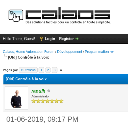
Hello There, Guest!
Login
Register
Calaos, Home Automation Forum
›
Développement
›
Programmation
[Old] Contrôle à la voix
ge
Pages (4):
« Previous
1
2
3
4
[Old] Contrôle à la voix
raoulh
Administrator
01-06-2019, 09:17 PM