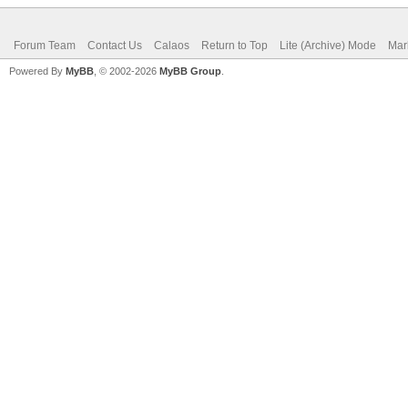
Forum Team
Contact Us
Calaos
Return to Top
Lite (Archive) Mode
Mar
Powered By
MyBB
, © 2002-2026
MyBB Group
.