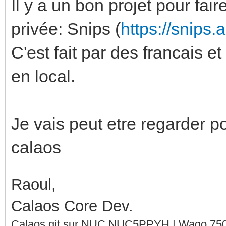
Il y a un bon projet pour fair
privée: Snips (
https://snips.a
C'est fait par des francais et
en local.
Je vais peut etre regarder po
calaos
Raoul,
Calaos Core Dev.
Calaos git sur NUC NUC5PPYH | Wago 750-