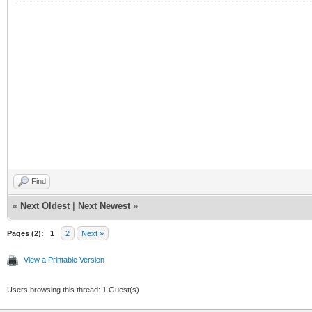
Find
«
Next Oldest
|
Next Newest
»
Pages (2):
1
2
Next »
View a Printable Version
Users browsing this thread: 1 Guest(s)