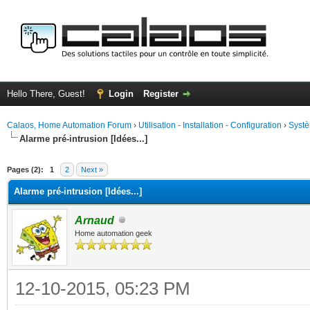
Hello There, Guest!
Login
Register
Calaos, Home Automation Forum
›
Utilisation - Installation - Configuration
›
Systè
Alarme pré-intrusion [Idées...]
ge
Pages (2):
1
2
Next »
Alarme pré-intrusion [Idées...]
Arnaud
Home automation geek
12-10-2015, 05:23 PM