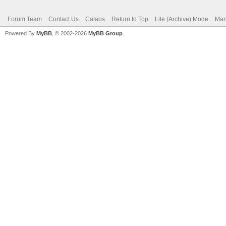
Forum Team
Contact Us
Calaos
Return to Top
Lite (Archive) Mode
Mar
Powered By
MyBB
, © 2002-2026
MyBB Group
.