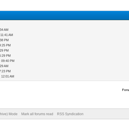
:34 AM
 11:41 AM
:38 PM
4:25 PM
:29 PM
6:29 PM
, 09:40 PM
:29 AM
7:23 PM
, 12:01 AM
For
chive) Mode
Mark all forums read
RSS Syndication