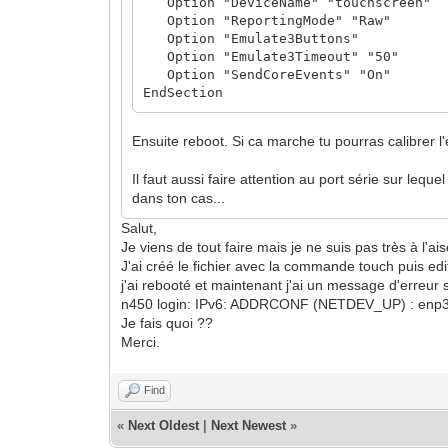
Option "DeviceName" "touchscreen"
Option "ReportingMode" "Raw"
Option "Emulate3Buttons"
Option "Emulate3Timeout" "50"
Option "SendCoreEvents" "On"
EndSection
Ensuite reboot. Si ca marche tu pourras calibrer l
Il faut aussi faire attention au port série sur lequ
dans ton cas...
Salut,
Je viens de tout faire mais je ne suis pas très à l'
J'ai créé le fichier avec la commande touch puis edite
j'ai rebooté et maintenant j'ai un message d'erreur s
n450 login: IPv6: ADDRCONF (NETDEV_UP) : enp3s0
Je fais quoi ??
Merci.
Find
«
Next Oldest
|
Next Newest
»