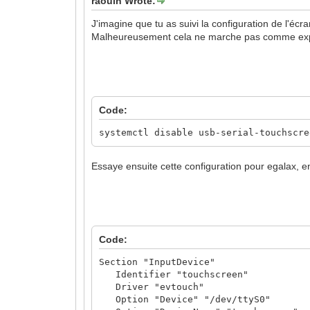
raoulh Wrote:
J'imagine que tu as suivi la configuration de l'écran
Malheureusement cela ne marche pas comme expliqué 
Code:
systemctl disable usb-serial-touchscre
Essaye ensuite cette configuration pour egalax, e
Code:
Section "InputDevice"
Identifier "touchscreen"
Driver "evtouch"
Option "Device" "/dev/ttyS0"