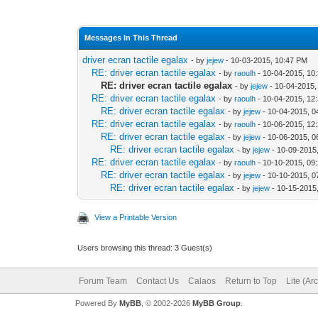
Messages In This Thread
driver ecran tactile egalax
- by
jejew
- 10-03-2015, 10:47 PM
RE: driver ecran tactile egalax
- by
raoulh
- 10-04-2015, 10
RE: driver ecran tactile egalax
- by
jejew
- 10-04-2015,
RE: driver ecran tactile egalax
- by
raoulh
- 10-04-2015, 12
RE: driver ecran tactile egalax
- by
jejew
- 10-04-2015, 0
RE: driver ecran tactile egalax
- by
raoulh
- 10-06-2015, 12
RE: driver ecran tactile egalax
- by
jejew
- 10-06-2015, 0
RE: driver ecran tactile egalax
- by
jejew
- 10-09-2015
RE: driver ecran tactile egalax
- by
raoulh
- 10-10-2015, 09
RE: driver ecran tactile egalax
- by
jejew
- 10-10-2015, 0
RE: driver ecran tactile egalax
- by
jejew
- 10-15-2015
View a Printable Version
Users browsing this thread: 3 Guest(s)
Forum Team
Contact Us
Calaos
Return to Top
Lite (Ar
Powered By
MyBB
, © 2002-2026
MyBB Group
.