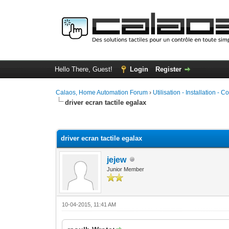
Hello There, Guest!
Login
Register
Calaos, Home Automation Forum
›
Utilisation - Installation - C
driver ecran tactile egalax
0 Vote(s) - 0 Average
1
2
3
4
5
driver ecran tactile egalax
jejew
Junior Member
10-04-2015, 11:41 AM