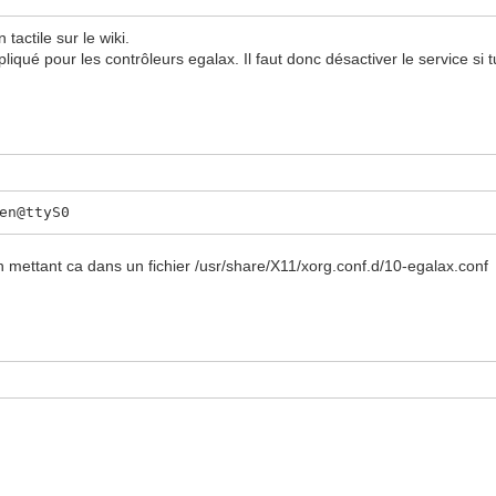
 tactile sur le wiki.
pour les contrôleurs egalax. Il faut donc désactiver le service si tu l
en@ttyS0
n mettant ca dans un fichier /usr/share/X11/xorg.conf.d/10-egalax.conf