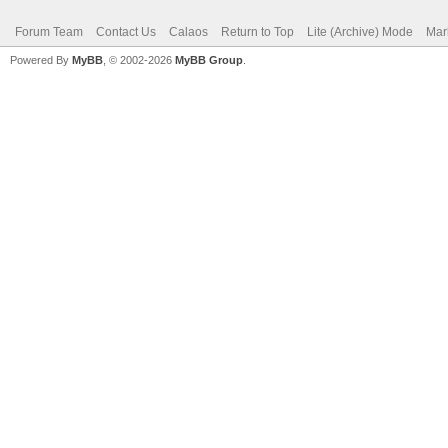
Forum Team
Contact Us
Calaos
Return to Top
Lite (Archive) Mode
Mar
Powered By
MyBB
, © 2002-2026
MyBB Group
.