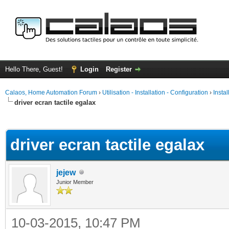
Hello There, Guest!
Login
Register
Calaos, Home Automation Forum
›
Utilisation - Installation - Configuration
›
Insta
driver ecran tactile egalax
ge
driver ecran tactile egalax
jejew
Junior Member
10-03-2015, 10:47 PM