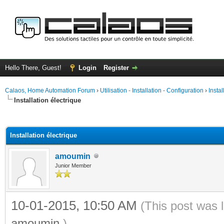
Hello There, Guest!
Login
Register
Calaos, Home Automation Forum
›
Utilisation - Installation - Configuration
›
Insta
Installation électrique
ge
Installation électrique
amoumin
Junior Member
10-01-2015, 10:50 AM
(This post was 
amoumin
.)