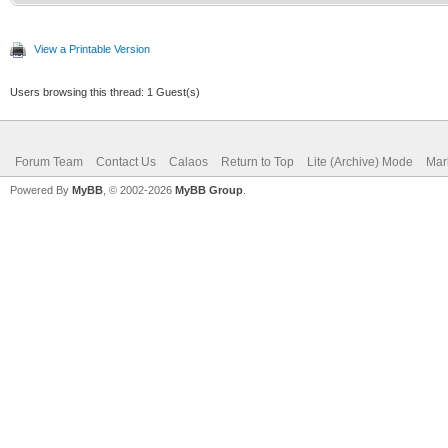
View a Printable Version
Users browsing this thread: 1 Guest(s)
Forum Team
Contact Us
Calaos
Return to Top
Lite (Archive) Mode
Mar
Powered By
MyBB
, © 2002-2026
MyBB Group
.