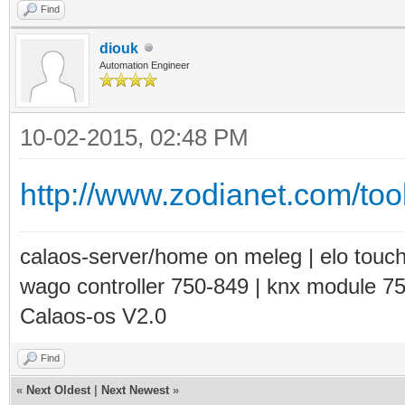
Find
diouk
Automation Engineer
10-02-2015, 02:48 PM
http://www.zodianet.com/tool
calaos-server/home on meleg | elo touc
wago controller 750-849 | knx module 7
Calaos-os V2.0
Find
«
Next Oldest
|
Next Newest
»