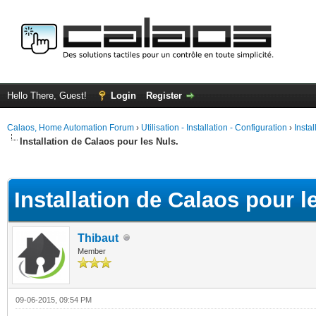
Hello There, Guest!
Login
Register
Calaos, Home Automation Forum
›
Utilisation - Installation - Configuration
›
Insta
Installation de Calaos pour les Nuls.
ge
Installation de Calaos pour l
Thibaut
Member
09-06-2015, 09:54 PM