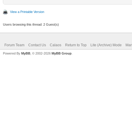
View a Printable Version
Users browsing this thread: 2 Guest(s)
Forum Team
Contact Us
Calaos
Return to Top
Lite (Archive) Mode
Mar
Powered By
MyBB
, © 2002-2026
MyBB Group
.