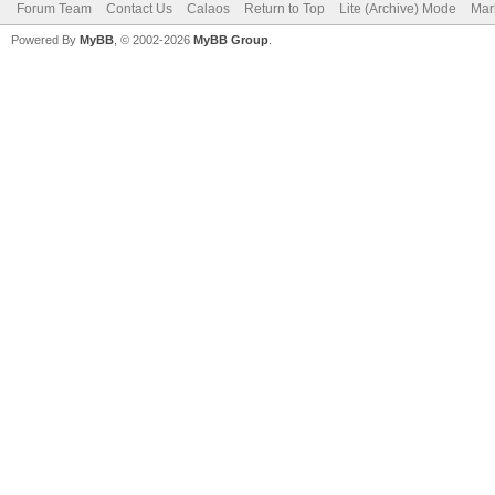
Forum Team
Contact Us
Calaos
Return to Top
Lite (Archive) Mode
Mar
Powered By
MyBB
, © 2002-2026
MyBB Group
.