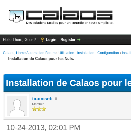
Hello There, Guest!
Login
Register
Calaos, Home Automation Forum
›
Utilisation - Installation - Configuration
›
Insta
Installation de Calaos pour les Nuls.
ge
Installation de Calaos pour l
tiramiseb
Member
10-24-2013, 02:01 PM