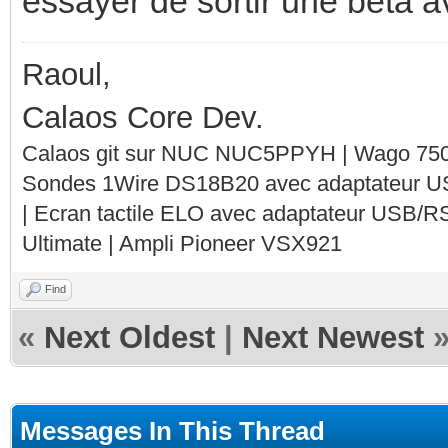
essayer de sortir une beta av
Raoul,
Calaos Core Dev.
Calaos git sur NUC NUC5PPYH | Wago 750-
Sondes 1Wire DS18B20 avec adaptateur 
| Ecran tactile ELO avec adaptateur USB/R
Ultimate | Ampli Pioneer VSX921
Find
«
Next Oldest
|
Next Newest
Messages In This Thread