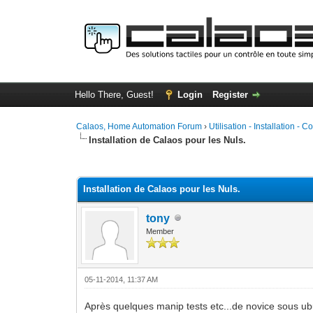
Hello There, Guest!
Login
Register
Calaos, Home Automation Forum
›
Utilisation - Installation - C
Installation de Calaos pour les Nuls.
0 Vote(s) - 0 Average
1
2
3
4
5
Installation de Calaos pour les Nuls.
tony
Member
05-11-2014, 11:37 AM
Après quelques manip tests etc...de novice sous ubu