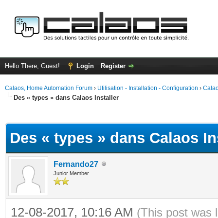
Hello There, Guest!
Login
Register
Calaos, Home Automation Forum
›
Utilisation - Installation - Configuration
›
Calao
Des « types » dans Calaos Installer
ge
Des « types » dans Calaos Ins
Fernando27
Junior Member
12-08-2017, 10:16 AM
(This post was 