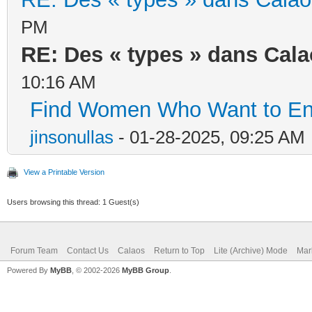
PM
RE: Des « types » dans Calao
10:16 AM
Find Women Who Want to Enjoy
jinsonullas
- 01-28-2025, 09:25 AM
View a Printable Version
Users browsing this thread: 1 Guest(s)
Forum Team
Contact Us
Calaos
Return to Top
Lite (Archive) Mode
Mar
Powered By
MyBB
, © 2002-2026
MyBB Group
.