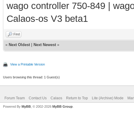
wago controller 750-849 | wag
Calaos-os V3 beta1
Find
«
Next Oldest
|
Next Newest
»
View a Printable Version
Users browsing this thread: 1 Guest(s)
Forum Team
Contact Us
Calaos
Return to Top
Lite (Archive) Mode
Mar
Powered By
MyBB
, © 2002-2026
MyBB Group
.