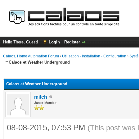
Hello There, Guest!
Login
Register
Calaos, Home Automation Forum
›
Utilisation - Installation - Configuration
›
Systè
Calaos et Weather Underground
ge
Calaos et Weather Underground
mitch
Junior Member
08-08-2015, 07:53 PM
(This post was 