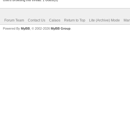
Forum Team
Contact Us
Calaos
Return to Top
Lite (Archive) Mode
Mar
Powered By
MyBB
, © 2002-2026
MyBB Group
.