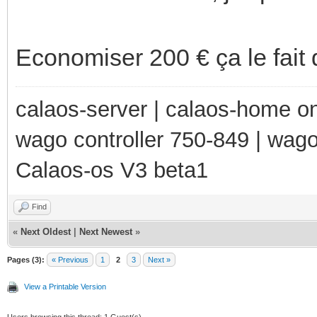
Economiser 200 € ça le fait
calaos-server | calaos-home 
wago controller 750-849 | wag
Calaos-os V3 beta1
Find
«
Next Oldest
|
Next Newest
»
Pages (3):
« Previous
1
2
3
Next »
View a Printable Version
Users browsing this thread: 1 Guest(s)