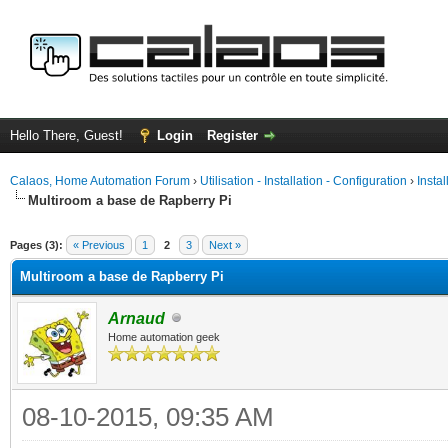
Hello There, Guest!
Login
Register
Calaos, Home Automation Forum
›
Utilisation - Installation - Configuration
›
Insta
Multiroom a base de Rapberry Pi
ge
Pages (3):
« Previous
1
2
3
Next »
Multiroom a base de Rapberry Pi
Arnaud
Home automation geek
08-10-2015, 09:35 AM