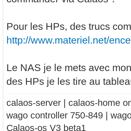
Pour les HPs, des trucs co
http://www.materiel.net/encei
Le NAS je le mets avec mon 
des HPs je les tire au table
calaos-server | calaos-home 
wago controller 750-849 | wag
Calaos-os V3 beta1