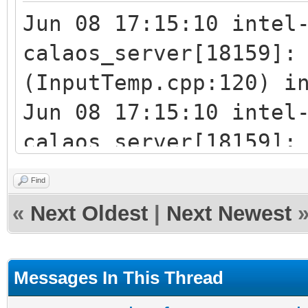
(auto_volets_bas == t
Jun 08 17:15:10 intel
calaos:setOutputValue
calaos_server[18159]:
calaos:setOutputValue
(InputTemp.cpp:120) i
calaos:setOutputValue
Jun 08 17:15:10 intel
elseif (temperature_s
calaos_server[18159]:
(auto_volets_bas == t
Rule(Scenario,Temp_sa
Find
calaos:setOutputValue
actions)
«
Next Oldest
|
Next Newest
calaos:setOutputValue
Jun 08 17:15:10 intel
calaos:setOutputValue
calaos_server[18159]:
Messages In This Thread
elseif (temperature_s
(ScriptExec.cpp:39) S