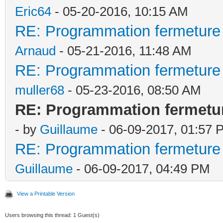
calaos:setOutputValue
Eric64
- 05-20-2016, 10:15 AM
calaos:setOutputValue
RE: Programmation fermeture p
calaos:setOutputValue
Arnaud
- 05-21-2016, 11:48 AM
RE: Programmation fermeture p
end
muller68
- 05-23-2016, 08:50 AM
return true
RE: Programmation fermeture
- by
Guillaume
- 06-09-2017, 01:57 
RE: Programmation fermeture p
Guillaume
- 06-09-2017, 04:49 PM
View a Printable Version
Users browsing this thread: 1 Guest(s)