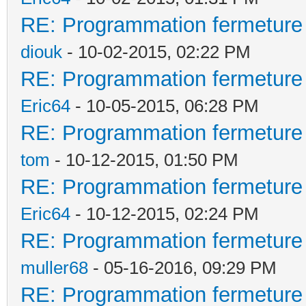
calaos:setOutputValue
RE: Programmation fermeture p
(ScriptExec.cpp:68) L
calaos:setOutputValue
diouk
- 10-02-2015, 02:22 PM
Jun 08 17:15:10 intel
RE: Programmation fermeture p
calaos:setOutputValue
calaos_server[18159]:
Eric64
- 10-05-2015, 06:28 PM
elseif (temperature_s
(ActionScript.cpp:38)
RE: Programmation fermeture p
(auto_volets_bas == t
Jun 08 17:15:10 intel
tom
- 10-12-2015, 01:50 PM
calaos:setOutputValue
calaos_server[18159]:
RE: Programmation fermeture p
calaos:setOutputValue
(ScriptExec.cpp:94) L
Eric64
- 10-12-2015, 02:24 PM
calaos:setOutputValue
(0xb70550)
RE: Programmation fermeture p
elseif (temperature_s
muller68
- 05-16-2016, 09:29 PM
(auto_volets_bas == t
RE: Programmation fermeture p