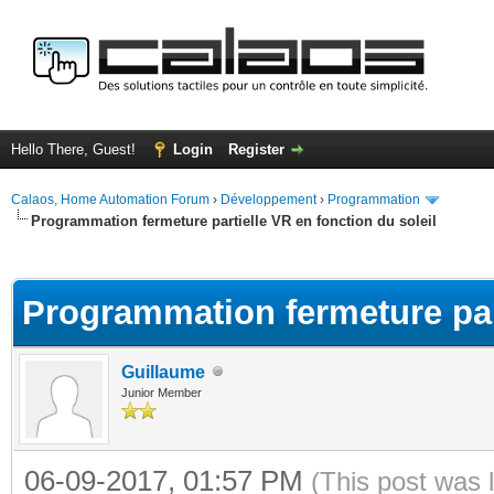
Hello There, Guest!
Login
Register
Calaos, Home Automation Forum
›
Développement
›
Programmation
Programmation fermeture partielle VR en fonction du soleil
ge
Programmation fermeture part
Guillaume
Junior Member
06-09-2017, 01:57 PM
(This post was 