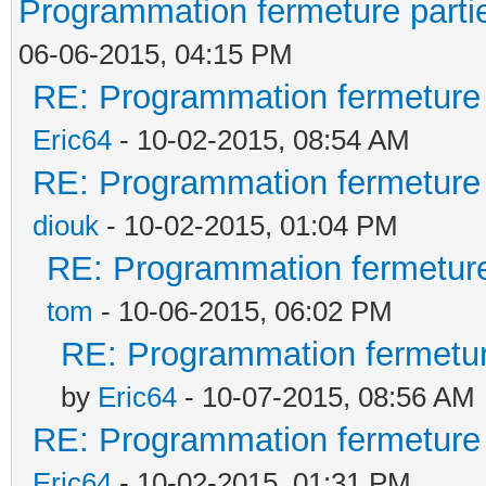
(auto_volets_bas == t
Programmation fermeture partiel
Jun 08 17:15:10 intel
calaos:setOutputValue
06-06-2015, 04:15 PM
calaos_server[18159]:
RE: Programmation fermeture p
calaos:setOutputValue
(ExternProc.cpp:169) 
Eric64
- 10-02-2015, 08:54 AM
calaos:setOutputValue
/usr/bin/calaos_scrip
RE: Programmation fermeture p
elseif (temperature_s
/tmp/calaos_proc_7fdb
diouk
- 10-02-2015, 01:04 PM
(auto_volets_bas == t
2b0082e96f9e_lua_1815
RE: Programmation fermeture 
calaos:setOutputValue
Jun 08 17:15:10 intel
tom
- 10-06-2015, 06:02 PM
calaos:setOutputValue
calaos_server[18159]:
RE: Programmation fermeture 
calaos:setOutputValue
Rule(Scenario,Temp_sa
by
Eric64
- 10-07-2015, 08:56 AM
elseif (temperature_s
Jun 08 17:15:10 intel
RE: Programmation fermeture p
(auto_volets_bas == t
calaos_server[18159]:
Eric64
- 10-02-2015, 01:31 PM