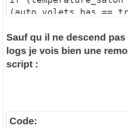
(auto_volets_bas == t
calaos:setOutputValue
calaos:setOutputValue
Sauf qu il ne descend pas 
calaos:setOutputValue
logs je vois bien une remo
elseif (temperature_s
script :
(auto_volets_bas == t
calaos:setOutputValue
calaos:setOutputValue
calaos:setOutputValue
Code:
elseif (temperature_s