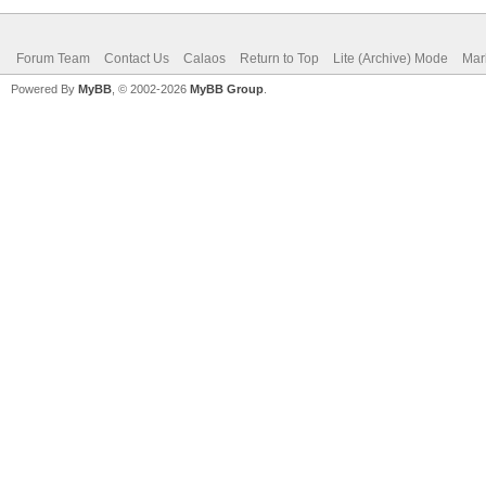
Forum Team
Contact Us
Calaos
Return to Top
Lite (Archive) Mode
Mar
Powered By
MyBB
, © 2002-2026
MyBB Group
.