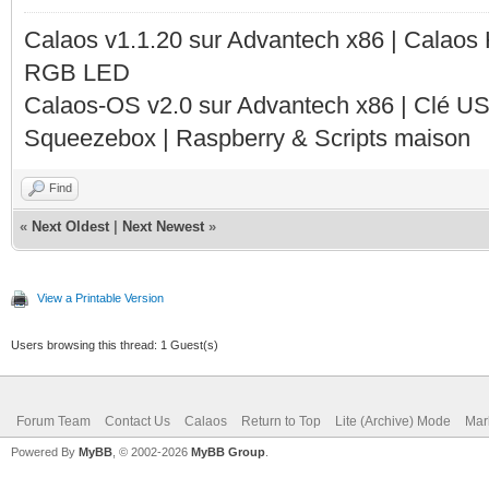
Calaos v1.1.20 sur Advantech x86 | Calaos
RGB LED
Calaos-OS v2.0 sur Advantech x86 | Clé U
Squeezebox | Raspberry & Scripts maison
Find
«
Next Oldest
|
Next Newest
»
View a Printable Version
Users browsing this thread: 1 Guest(s)
Forum Team
Contact Us
Calaos
Return to Top
Lite (Archive) Mode
Mar
Powered By
MyBB
, © 2002-2026
MyBB Group
.