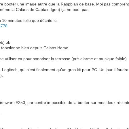
faire booter une image autre que la Raspbian de base. Moi pas comprend
même la Calaos de Captain Igoo) ça ne boot pas.
 10 minutes telle que décrite ici:
5778
eb) ok
a fonctionne bien depuis Calaos Home.
ense utiliser ça pour sonoriser la terrasse (pré-alarme et musique faible)
1 Logitech, qui n'est finalement qu'un gros kit pour PC. Un jour il fau
).
 firmware #250, par contre impossible de la booter sur mes deux récen
t