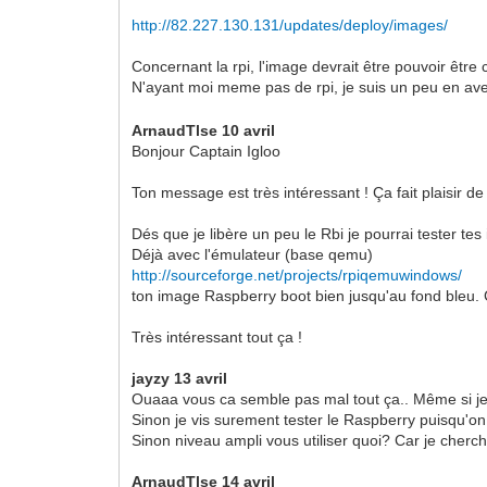
http://82.227.130.131/updates/deploy/images/
Concernant la rpi, l'image devrait être pouvoir être
N'ayant moi meme pas de rpi, je suis un peu en aveu
ArnaudTlse 10 avril
Bonjour Captain Igloo
Ton message est très intéressant ! Ça fait plaisir de
Dés que je libère un peu le Rbi je pourrai tester te
Déjà avec l'émulateur (base qemu)
http://sourceforge.net/projects/rpiqemuwindows/
ton image Raspberry boot bien jusqu'au fond bleu. 
Très intéressant tout ça !
jayzy 13 avril
Ouaaa vous ca semble pas mal tout ça.. Même si j
Sinon je vis surement tester le Raspberry puisqu'o
Sinon niveau ampli vous utiliser quoi? Car je cherc
ArnaudTlse 14 avril