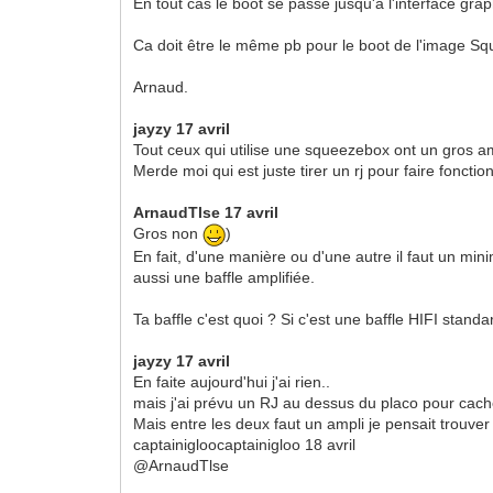
En tout cas le boot se passe jusqu'à l'interface gr
Ca doit être le même pb pour le boot de l'image S
Arnaud.
jayzy 17 avril
Tout ceux qui utilise une squeezebox ont un gros a
Merde moi qui est juste tirer un rj pour faire foncti
ArnaudTlse 17 avril
Gros non
)
En fait, d'une manière ou d'une autre il faut un mi
aussi une baffle amplifiée.
Ta baffle c'est quoi ? Si c'est une baffle HIFI stand
jayzy 17 avril
En faite aujourd'hui j'ai rien..
mais j'ai prévu un RJ au dessus du placo pour cache
Mais entre les deux faut un ampli je pensait trouver u
captainigloocaptainigloo 18 avril
@ArnaudTlse