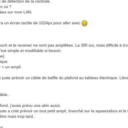
de détection de la centrale.
on os ?
lisées sur mon LAN.
ra un écran tactile de 1024px pour aller avec
uch et le receiver ne sont pas amplifées. La SRI oui, mais difficile à t
'est simple et modifiable si besoin:
ne)
rique
r + un ampli.
re juste prévoir un câble de baffle du plafond au tableau électrique. L
âble..
ond, j'avais prévu une alim aussi.
uste a coté prévoir un tout petit ampli, branché sur la squeezebox et le 
tre mais trop tard..
r..