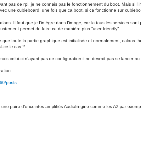
yant pas de rpi, je ne connais pas le fonctionnement du boot. Mais si l
avec une cubieboard, une fois que ca boot, si ca fonctionne sur cubieboar
laos. Il faut que je l’intègre dans l'image, car la tous les services son
 justement permet de faire ca de maniére plus "user friendly".
dire que toute la partie graphique est initialisée et normalement, calao
st-ce le cas ?
mais celui-ci n'ayant pas de configuration il ne devrait pas se lancer a
ration
60/posts
ne paire d'enceintes amplifiés AudioEngine comme les A2 par exemple