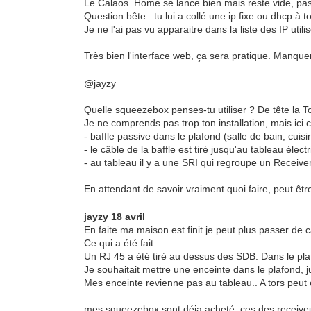
Le Calaos_Home se lance bien mais reste vide, pas 
Question bête.. tu lui a collé une ip fixe ou dhcp à t
Je ne l'ai pas vu apparaitre dans la liste des IP uti
Très bien l'interface web, ça sera pratique. Manque
@jayzy
Quelle squeezebox penses-tu utiliser ? De tête la To
Je ne comprends pas trop ton installation, mais ici c
- baffle passive dans le plafond (salle de bain, cuisi
- le câble de la baffle est tiré jusqu'au tableau élect
- au tableau il y a une SRI qui regroupe un Receive
En attendant de savoir vraiment quoi faire, peut êt
jayzy 18 avril
En faite ma maison est finit je peut plus passer de c
Ce qui a été fait:
Un RJ 45 a été tiré au dessus des SDB. Dans le plaf
Je souhaitait mettre une enceinte dans le plafond, j
Mes enceinte revienne pas au tableau.. A tors peut ê
mes squeezebox sont déja acheté, ces des receiveu