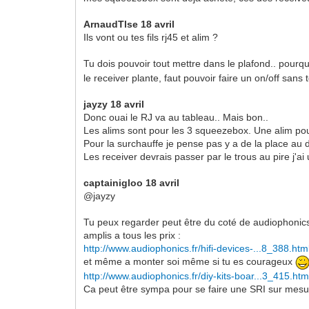
ArnaudTlse 18 avril
Ils vont ou tes fils rj45 et alim ?
Tu dois pouvoir tout mettre dans le plafond.. pourqu
le receiver plante, faut pouvoir faire un on/off sa
jayzy 18 avril
Donc ouai le RJ va au tableau.. Mais bon..
Les alims sont pour les 3 squeezebox. Une alim pour 
Pour la surchauffe je pense pas y a de la place au
Les receiver devrais passer par le trous au pire j'a
captainigloo 18 avril
@jayzy
Tu peux regarder peut être du coté de audiophonics,
amplis a tous les prix :
http://www.audiophonics.fr/hifi-devices-...8_388.htm
et même a monter soi même si tu es courageux
http://www.audiophonics.fr/diy-kits-boar...3_415.htm
Ca peut être sympa pour se faire une SRI sur mesu