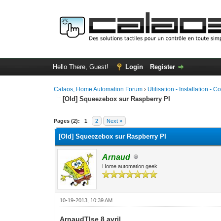
Hello There, Guest!
Login
Register
Calaos, Home Automation Forum
›
Utilisation - Installation - C
[Old] Squeezebox sur Raspberry PI
0 Vote(s) - 0 Average
1
2
3
4
5
Pages (2):
1
2
Next »
[Old] Squeezebox sur Raspberry PI
Arnaud
Home automation geek
10-19-2013, 10:39 AM
ArnaudTlse 8 avril