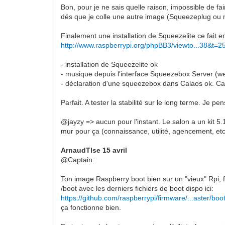
Bon, pour je ne sais quelle raison, impossible de 
dés que je colle une autre image (Squeezeplug ou 
Finalement une installation de Squeezelite ce fait en
http://www.raspberrypi.org/phpBB3/viewto...38&t=2
- installation de Squeezelite ok
- musique depuis l'interface Squeezebox Server (w
- déclaration d'une squeezebox dans Calaos ok. C
Parfait. A tester la stabilité sur le long terme. Je p
@jayzy => aucun pour l'instant. Le salon a un kit 5.
mur pour ça (connaissance, utilité, agencement, etc
ArnaudTlse 15 avril
@Captain:
Ton image Raspberry boot bien sur un "vieux" Rpi,
/boot avec les derniers fichiers de boot dispo ici:
https://github.com/raspberrypi/firmware/...aster/boo
ça fonctionne bien.