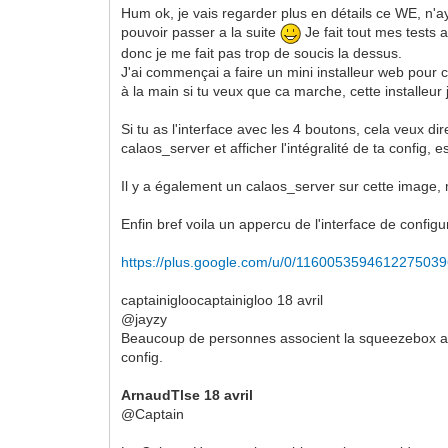
Hum ok, je vais regarder plus en détails ce WE, n'a
pouvoir passer a la suite
Je fait tout mes tests 
donc je me fait pas trop de soucis la dessus.
J'ai commençai a faire un mini installeur web pour ca
à la main si tu veux que ca marche, cette installeur
Si tu as l'interface avec les 4 boutons, cela veux 
calaos_server et afficher l'intégralité de ta config, e
Il y a également un calaos_server sur cette image, 
Enfin bref voila un appercu de l'interface de configu
https://plus.google.com/u/0/1160053594612275039
captainigloocaptainigloo 18 avril
@jayzy
Beaucoup de personnes associent la squeezebox a u
config.
ArnaudTlse 18 avril
@Captain