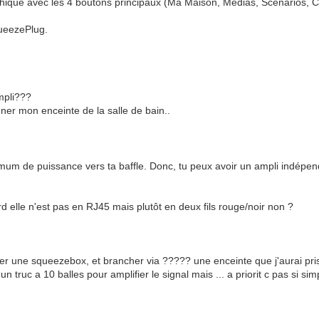
aphique avec les 4 boutons principaux (Ma Maison, Médias, Scénarios, Con
queezePlug.
mpli???
onner mon enceinte de la salle de bain..
nimum de puissance vers ta baffle. Donc, tu peux avoir un ampli indépen
ard elle n'est pas en RJ45 mais plutôt en deux fils rouge/noir non ?
r une squeezebox, et brancher via ????? une enceinte que j'aurai prise
n truc a 10 balles pour amplifier le signal mais ... a priorit c pas si sim