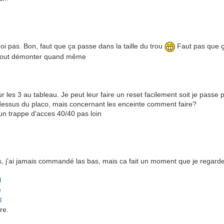
oi pas. Bon, faut que ça passe dans la taille du trou
Faut pas que ça
ns tout démonter quand même
les 3 au tableau. Je peut leur faire un reset facilement soit je passe pa
 dessus du placo, mais concernant les enceinte comment faire?
i un trappe d'acces 40/40 pas loin
 j'ai jamais commandé las bas, mais ca fait un moment que je regarde a
l
l
re.