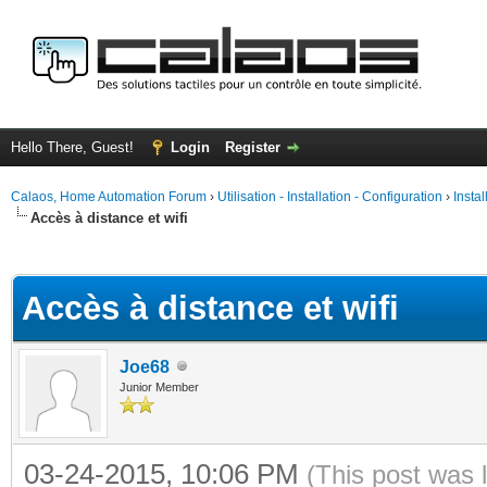
Hello There, Guest!
Login
Register
Calaos, Home Automation Forum
›
Utilisation - Installation - Configuration
›
Insta
Accès à distance et wifi
ge
Accès à distance et wifi
Joe68
Junior Member
03-24-2015, 10:06 PM
(This post was 