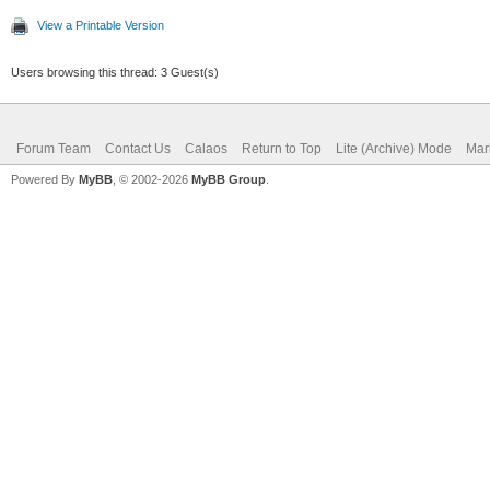
View a Printable Version
Users browsing this thread: 3 Guest(s)
Forum Team
Contact Us
Calaos
Return to Top
Lite (Archive) Mode
Mar
Powered By
MyBB
, © 2002-2026
MyBB Group
.