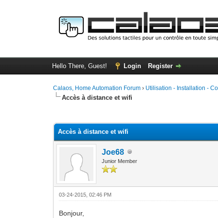
Hello There, Guest!
Login
Register
Calaos, Home Automation Forum
›
Utilisation - Installation - C
Accès à distance et wifi
0 Vote(s) - 0 Average
1
2
3
4
5
Accès à distance et wifi
Joe68
Junior Member
03-24-2015, 02:46 PM
Bonjour,