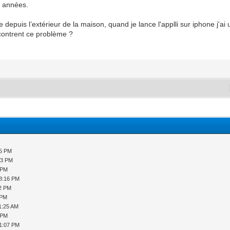
e années.
e depuis l’extérieur de la maison, quand je lance l'applli sur iphone j'a
contrent ce problème ?
25 PM
53 PM
 PM
08:16 PM
32 PM
 PM
1:25 AM
 PM
01:07 PM