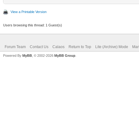
View a Printable Version
Users browsing this thread: 1 Guest(s)
Forum Team
Contact Us
Calaos
Return to Top
Lite (Archive) Mode
Mar
Powered By
MyBB
, © 2002-2026
MyBB Group
.