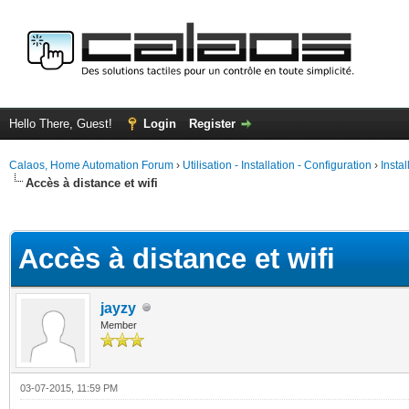
Hello There, Guest!
Login
Register
Calaos, Home Automation Forum
›
Utilisation - Installation - Configuration
›
Insta
Accès à distance et wifi
ge
Accès à distance et wifi
jayzy
Member
03-07-2015, 11:59 PM