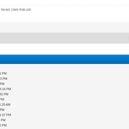
go 750-841 | DMX RGB LED
25 PM
53 PM
 PM
08:16 PM
:32 PM
 PM
1:25 AM
 PM
01:07 PM
6 PM
30 PM