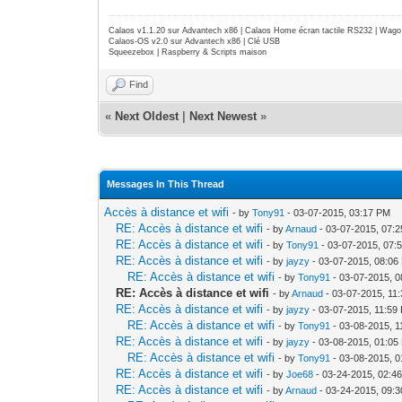
Calaos v1.1.20 sur Advantech x86 | Calaos Home écran tactile RS232 | Wa
Calaos-OS v2.0 sur Advantech x86 | Clé USB
Squeezebox | Raspberry & Scripts maison
Find
«
Next Oldest
|
Next Newest
»
Messages In This Thread
Accès à distance et wifi
- by
Tony91
- 03-07-2015, 03:17 PM
RE: Accès à distance et wifi
- by
Arnaud
- 03-07-2015, 07:
RE: Accès à distance et wifi
- by
Tony91
- 03-07-2015, 07:
RE: Accès à distance et wifi
- by
jayzy
- 03-07-2015, 08:06
RE: Accès à distance et wifi
- by
Tony91
- 03-07-2015, 
RE: Accès à distance et wifi
- by
Arnaud
- 03-07-2015, 11
RE: Accès à distance et wifi
- by
jayzy
- 03-07-2015, 11:59
RE: Accès à distance et wifi
- by
Tony91
- 03-08-2015, 1
RE: Accès à distance et wifi
- by
jayzy
- 03-08-2015, 01:05
RE: Accès à distance et wifi
- by
Tony91
- 03-08-2015, 
RE: Accès à distance et wifi
- by
Joe68
- 03-24-2015, 02:4
RE: Accès à distance et wifi
- by
Arnaud
- 03-24-2015, 09: