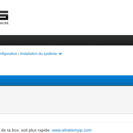
onfiguration
›
Installation du système
e de ta box, soit plus rapide:
www.whatismyip.com