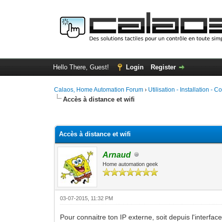
Hello There, Guest!
Login
Register
Calaos, Home Automation Forum
›
Utilisation - Installation - C
Accès à distance et wifi
0 Vote(s) - 0 Average
1
2
3
4
5
Accès à distance et wifi
Arnaud
Home automation geek
03-07-2015, 11:32 PM
Pour connaitre ton IP externe, soit depuis l'interfac