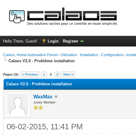
Hello There, Guest!
Login
Register
Calaos, Home Automation Forum
›
Utilisation - Installation - Configuration
›
Insta
Calaos V2.0 - Problème installation
ge
Pages (3):
« Previous
1
2
3
Next »
Calaos V2.0 - Problème installation
WaxMax
Junior Member
06-02-2015, 11:41 PM