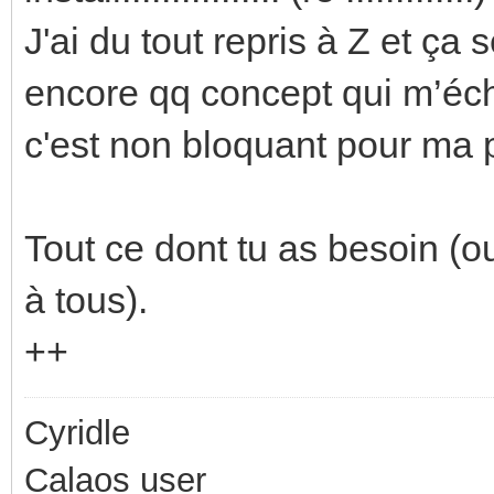
J'ai du tout repris à Z et ça 
encore qq concept qui m’éc
c'est non bloquant pour ma p
Tout ce dont tu as besoin (o
à tous).
++
Cyridle
Calaos user