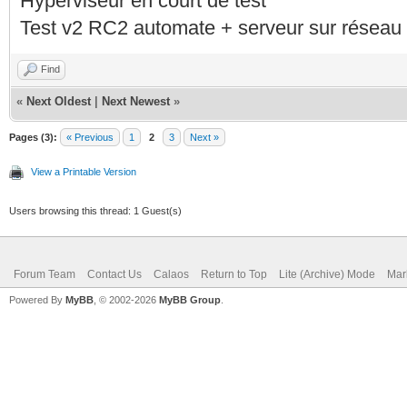
Hyperviseur en court de test
Test v2 RC2 automate + serveur sur réseau 
Find
«
Next Oldest
|
Next Newest
»
Pages (3):
« Previous
1
2
3
Next »
View a Printable Version
Users browsing this thread: 1 Guest(s)
Forum Team
Contact Us
Calaos
Return to Top
Lite (Archive) Mode
Mar
Powered By
MyBB
, © 2002-2026
MyBB Group
.