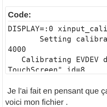
Code:
DISPLAY=:0 xinput_cal
Setting calibratio
4000
Calibrating EVDEV dr
TouchScreen" id=8 
values (from XInput):
min_y=96, max_y=4000
Je l'ai fait en pensant que ç
voici mon fichier .