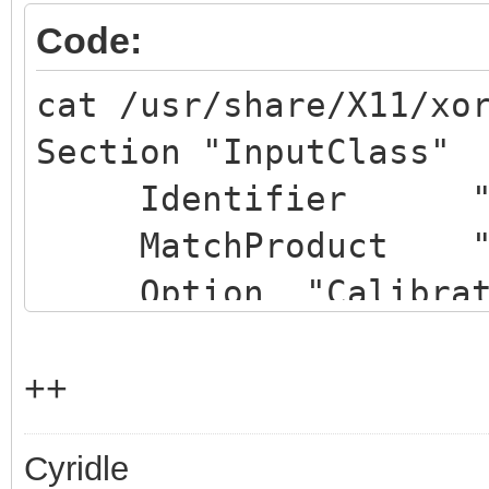
Code:
cat /usr/share/X11/xo
Section "InputClass"
Identifier "cal
MatchProduct "4
Option "Calibrat
Option "SwapAx
EndSection
++
Cyridle