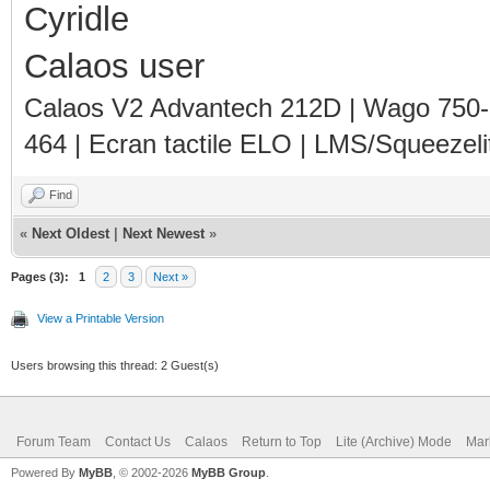
Cyridle
Calaos user
Calaos V2 Advantech 212D | Wago 750
464 | Ecran tactile ELO | LMS/Squeezel
Find
«
Next Oldest
|
Next Newest
»
Pages (3):
1
2
3
Next »
View a Printable Version
Users browsing this thread: 2 Guest(s)
Forum Team
Contact Us
Calaos
Return to Top
Lite (Archive) Mode
Mar
Powered By
MyBB
, © 2002-2026
MyBB Group
.