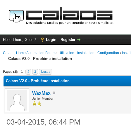
Hello There, Guest!
Login
Register
Calaos, Home Automation Forum
›
Utilisation - Installation - Configuration
›
Insta
Calaos V2.0 - Problème installation
ge
Pages (3):
1
2
3
Next »
Calaos V2.0 - Problème installation
WaxMax
Junior Member
03-04-2015, 06:44 PM