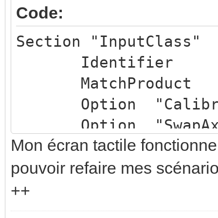
Code:
Section "InputClass"
Identifier "ca
MatchProduct "Elo
Option "Calibrati
Option "SwapA
Mon écran tactile fonctionne
Option "InvertY
Option "InvertX
pouvoir refaire mes scénari
EndSection
++