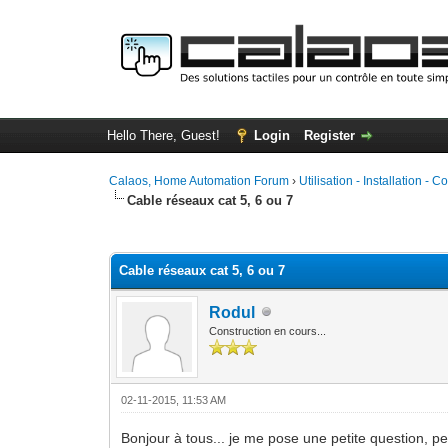
Hello There, Guest!
Login
Register
Calaos, Home Automation Forum
›
Utilisation - Installation - C
Cable réseaux cat 5, 6 ou 7
0 Vote(s) - 0 Average
1
2
3
4
5
Cable réseaux cat 5, 6 ou 7
Rodul
Construction en cours...
02-11-2015, 11:53 AM
Bonjour à tous... je me pose une petite question, p