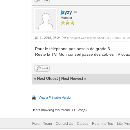
jayzy
Member
02-11-2015, 08:24 PM
(This post was last modified: 08-12-2018, 03:
Pour le téléphone pas besoin de grade 3.
Reste la TV. Mon conseil passe des cables TV coaxia
Find
«
Next Oldest
|
Next Newest
»
View a Printable Version
Users browsing this thread: 1 Guest(s)
Forum Team
Contact Us
Calaos
Return to Top
Lite (Ar