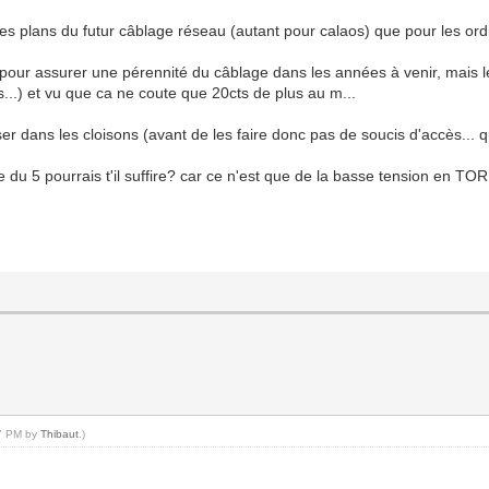
es plans du futur câblage réseau (autant pour calaos) que pour les ordi
our assurer une pérennité du câblage dans les années à venir, mais le c
...) et vu que ca ne coute que 20cts de plus au m...
ser dans les cloisons (avant de les faire donc pas de soucis d'accès... q
me du 5 pourrais t'il suffire? car ce n'est que de la basse tension en TO
07 PM by
Thibaut
.)