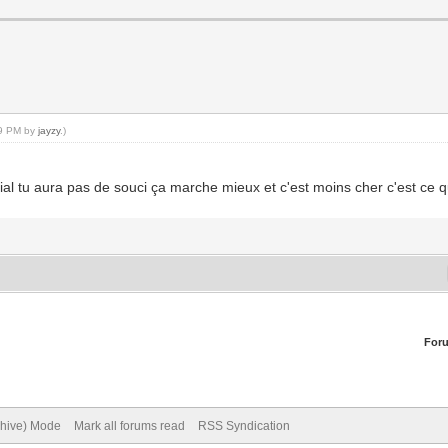
39 PM by
jayzy
.)
l tu aura pas de souci ça marche mieux et c'est moins cher c'est ce que
For
chive) Mode
Mark all forums read
RSS Syndication