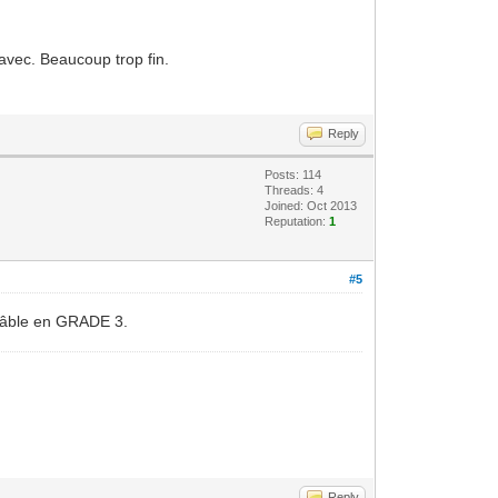
avec. Beaucoup trop fin.
Reply
Posts: 114
Threads: 4
Joined: Oct 2013
Reputation:
1
#5
u câble en GRADE 3.
Reply