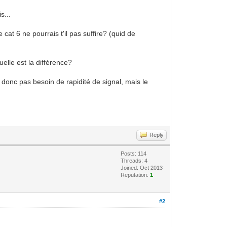
s...
at 6 ne pourrais t'il pas suffire? (quid de
uelle est la différence?
R donc pas besoin de rapidité de signal, mais le
Reply
Posts: 114
Threads: 4
Joined: Oct 2013
Reputation:
1
#2