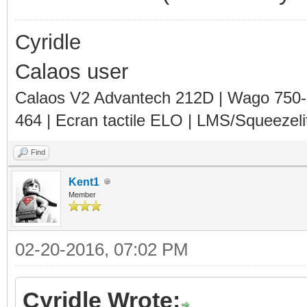
Cyridle
Calaos user
Calaos V2 Advantech 212D | Wago 750
464 | Ecran tactile ELO | LMS/Squeezel
Find
Kent1
Member
02-20-2016, 07:02 PM
Cyridle Wrote: