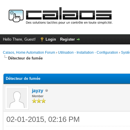
Hello There, Guest!
Login
Register
Calaos, Home Automation Forum
›
Utilisation - Installation - Configuration
›
Systè
Détecteur de fumée
ge
Détecteur de fumée
jayzy
Member
02-01-2015, 02:16 PM