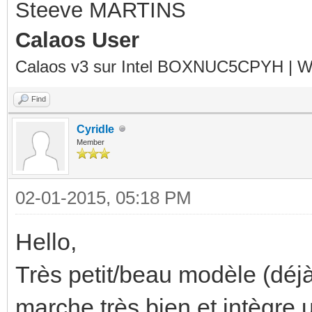
Steeve MARTINS
Calaos User
Calaos v3 sur Intel BOXNUC5CPYH | Wa
Find
Cyridle
Member
02-01-2015, 05:18 PM
Hello,
Très petit/beau modèle (déj
marche très bien et intègre