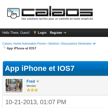
Hello There, Guest!
Login
Register
Calaos, Home Automation Forum
›
Général
›
Discussions Générales
App iPhone et IOS7
ge
App iPhone et IOS7
Fred
Member
10-21-2013, 01:07 PM