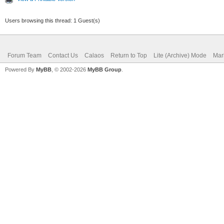
Users browsing this thread: 1 Guest(s)
Forum Team
Contact Us
Calaos
Return to Top
Lite (Archive) Mode
Mar
Powered By
MyBB
, © 2002-2026
MyBB Group
.