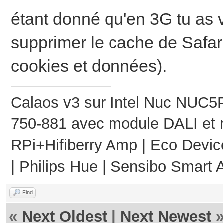
étant donné qu'en 3G tu as v
supprimer le cache de Safari
cookies et données).
Calaos v3 sur Intel Nuc NUC5
750-881 avec module DALI et 
RPi+Hifiberry Amp | Eco Devic
| Philips Hue | Sensibo Smart A
Find
«
Next Oldest
|
Next Newest